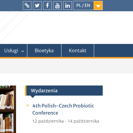
PL / EN
Intranet
Twitter
Facebook
YouTube
LinkedIn
Usługi
Bioetyka
Kontakt
Wydarzenia
4th Polish-Czech Probiotic
Conference
12 października
-
14 października