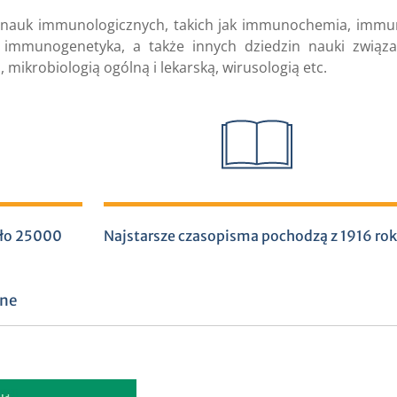
 nauk immunologicznych, takich jak immunochemia, immu
i immunogenetyka, a także innych dziedzin nauki związ
 mikrobiologią ogólną i lekarską, wirusologią etc.
koło 25000
Najstarsze czasopisma pochodzą z 1916 rok
ine