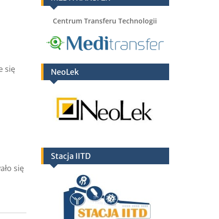
Centrum Transferu Technologii
e się
NeoLek
Stacja IITD
ało się