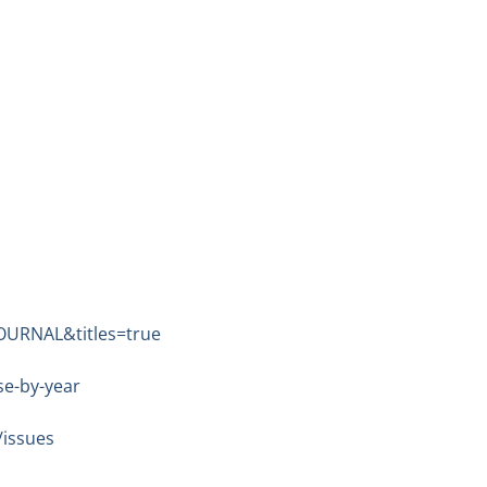
OURNAL&titles=true
se-by-year
/issues