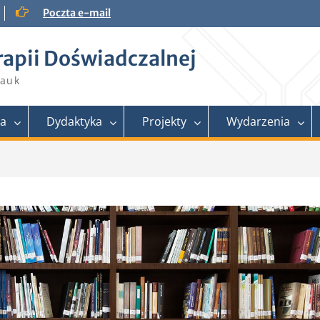
Poczta e-mail
rapii Doświadczalnej
Nauk
ra
Dydaktyka
Projekty
Wydarzenia