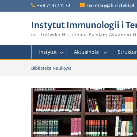
Skip
+48 71 337 11 72
secretary@hirszfeld.pl
to
content
Instytut Immunologii i Te
im. Ludwika Hirszfelda Polskiej Akademii 
Instytut
Aktualności
Struktu
Biblioteka Naukowa