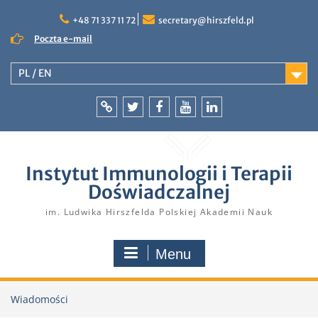
Skip
to
+48 71 337 11 72
secretary@hirszfeld.pl
content
Poczta e-mail
PL / EN
Intranet
Twitter
Facebook
YouTube
LinkedIn
Instytut Immunologii i Terapii
Doświadczalnej
im. Ludwika Hirszfelda Polskiej Akademii Nauk
Menu
Wiadomości