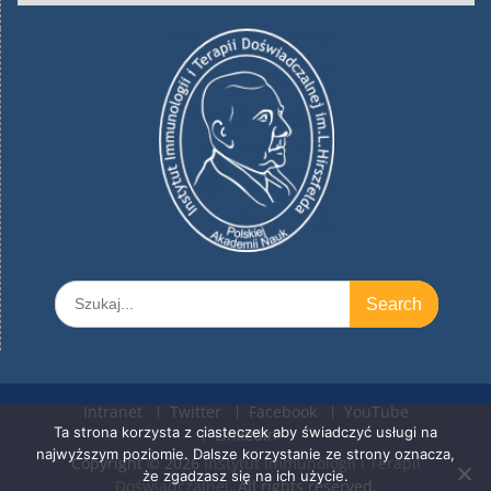
Search
for:
Intranet
Twitter
Facebook
YouTube
Ta strona korzysta z ciasteczek aby świadczyć usługi na
LinkedIn
najwyższym poziomie. Dalsze korzystanie ze strony oznacza,
Copyright © 2026
Instytut Immunologii i Terapii
że zgadzasz się na ich użycie.
Doświadczalnej
. All rights reserved.