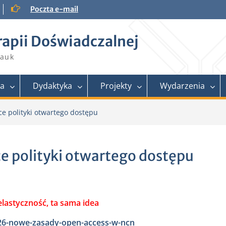
Poczta e-mail
rapii Doświadczalnej
Nauk
ra
Dydaktyka
Projekty
Wydarzenia
 polityki otwartego dostępu
 polityki otwartego dostępu
astyczność, ta sama idea
-26-nowe-zasady-open-access-w-ncn