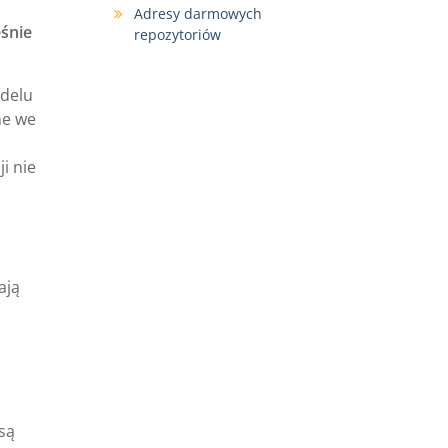
Adresy darmowych
śnie
repozytoriów
odelu
ne we
i nie
ają
są