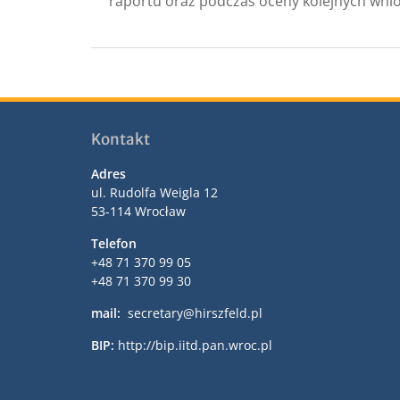
raportu oraz podczas oceny kolejnych wni
Kontakt
Adres
ul. Rudolfa Weigla 12
53-114 Wrocław
Telefon
+48 71 370 99 05
+48 71 370 99 30
mail:
secretary@hirszfeld.pl
BIP:
http://bip.iitd.pan.wroc.pl