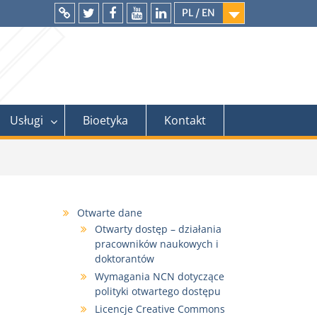
PL / EN
Intranet
Twitter
Facebook
YouTube
LinkedIn
Usługi
Bioetyka
Kontakt
Otwarte dane
Otwarty dostęp – działania
pracowników naukowych i
doktorantów
Wymagania NCN dotyczące
polityki otwartego dostępu
Licencje Creative Commons