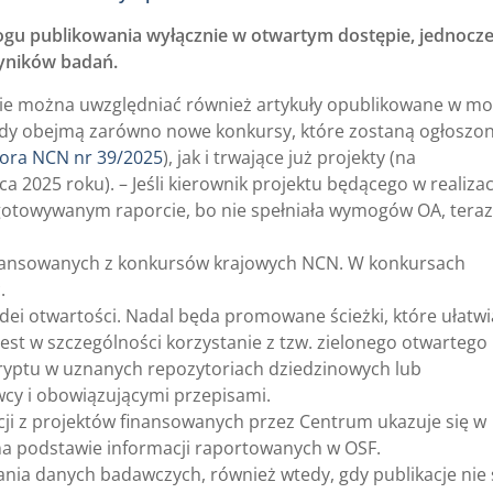
 publikowania wyłącznie w otwartym dostępie, jednocze
yników badań.
zie można uwzględniać również artykuły opublikowane w m
ady obejmą zarówno nowe konkursy, które zostaną ogłoszo
tora NCN nr 39/2025
), jak i trwające już projekty (na
a 2025 roku). – Jeśli kierownik projektu będącego w realizacj
ygotowywanym raporcie, bo nie spełniała wymogów OA, teraz
inansowanych z konkursów krajowych NCN. W konkursach
.
idei otwartości. Nadal będa promowane ścieżki, które ułatwi
est w szczególności korzystanie z tzw. zielonego otwartego
ryptu w uznanych repozytoriach dziedzinowych lub
wcy i obowiązującymi przepisami.
cji z projektów finansowanych przez Centrum ukazuje się w
 na podstawie informacji raportowanych w OSF.
ania danych badawczych, również wtedy, gdy publikacje nie 