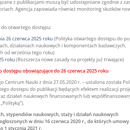
ązane z publikacjami muszą być udostępniane zgodnie z z
toriach. Agencja zapowiada również monitoring skutków no
do otwartego dostępu:
ia 26 czerwca 2025 roku
(Polityka otwartego dostępu do pub
diach, działaniach naukowych i komponentach badawczych.
h od września tego roku)
25 roku
(Rozszerza nowe zasady na projekty już trwające)
o dostępu obowiązujące do 26 czerwca 2025 roku
Centrum Nauki z dnia 27.05.2020 r. – ustalona została Pol
o dostępu do publikacji będących efektem realizacji pro
raz działań naukowych finansowanych lub współfinansowan
Polityką”).
ch, stypendiów naukowych, staży i działań naukowych
ogłoszonych w dniu 16 czerwca 2020 r., do których umowy
o 1 stycznia 2021 r.