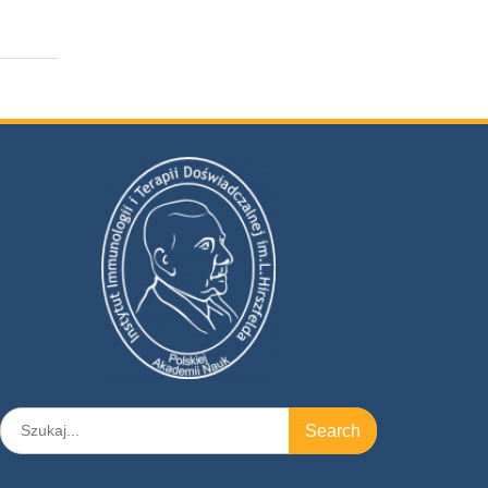
Search
for: