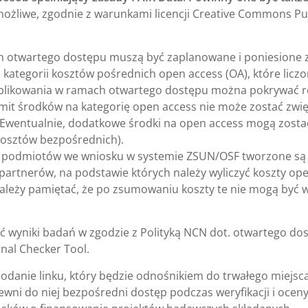
 możliwe, zgodnie z warunkami licencji Creative Commons Pu
h otwartego dostępu muszą być zaplanowane i poniesione 
 kategorii kosztów pośrednich open access (OA), które liczo
ublikowania w ramach otwartego dostępu można pokrywać 
mit środków na kategorię open access nie może zostać zwi
 Ewentualnie, dodatkowe środki na open access mogą zosta
kosztów bezpośrednich).
a podmiotów we wniosku w systemie ZSUN/OSF tworzone są
z partnerów, na podstawie których należy wyliczyć koszty op
ależy pamiętać, że po zsumowaniu koszty te nie mogą być 
ć wyniki badań w zgodzie z Polityką NCN dot. otwartego do
nal Checker Tool.
podanie linku, który będzie odnośnikiem do trwałego miejsc
pewni do niej bezpośredni dostęp podczas weryfikacji i ocen