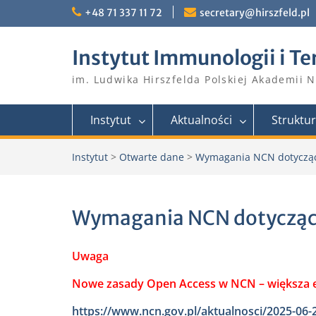
Skip
+48 71 337 11 72
secretary@hirszfeld.pl
to
content
Instytut Immunologii i Te
im. Ludwika Hirszfelda Polskiej Akademii 
Instytut
Aktualności
Struktu
Instytut
>
Otwarte dane
>
Wymagania NCN dotyczące
Wymagania NCN dotyczące
Uwaga
Nowe zasady Open Access w NCN – większa el
https://www.ncn.gov.pl/aktualnosci/2025-06