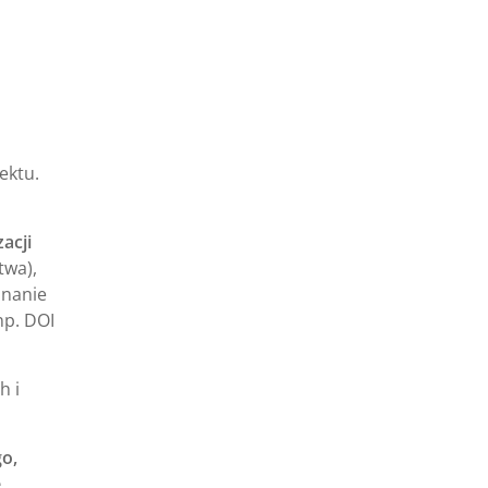
ektu.
acji
twa),
nanie
np. DOI
h i
o,
e