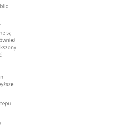
blic
z
ne są
również
ększony
ć
en
wyższe
stępu
a
y