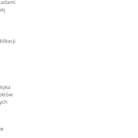
asadami
wej
likacji
ityka
jektów
ych
 o