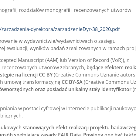
nografii, rozdziałów monografii i recenzowanych utworów
iki/zarzadzenia-dyrektora/zarzadzenieDyr-38_2020.pdf
likowanie w wydawnictwie/wydawnictwach o zasięgu
j ewaluacji, wyników badań zrealizowanych w ramach proj
ccepted Manuscript (AAM) lub Version of Record (VoR)), z
i i recenzowanych utworów zebranych,
będące efektem realiz
ępie na licencji CC-BY
(Creative Commons Uznanie autors
ych umową transformacyjną
CC BY-SA
(Creative Commons Uz
równorzędnych oraz posiadać unikalny stały identyfikator
(
iania w postaci cyfrowej w Internecie publikacji naukowyc
blicznych.
ukowych stanowiących efekt realizacji projektu badawczeg
osób spełniający zasady FAIR Data
.
Powinny one być takż