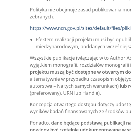
Polityka nie obejmuje zasad publikowania mo
zebranych.
https://www.ncn.gov.pl/sites/default/files/pl
Efektem realizacji projektu musi być opub
międzynarodowym, poddanych wcześniejsze
Wszystkie publikacje (włączając w to Author A
wyjątkiem monografii, rozdziałów monografi
projektu muszą być dostępne w otwartym dost
alternatywnie w przypadku czasopism objęt
autorstwa – Na tych samych warunkach)
lub 
(preferowany), URN lub Handle).
Koncepcja otwartego dostępu dotyczy udostępn
wyników badań finansowanych ze środków pu
Ponadto,
dane będące podstawą publikacji na
powinny być rzetelnie udokumentowane w sp