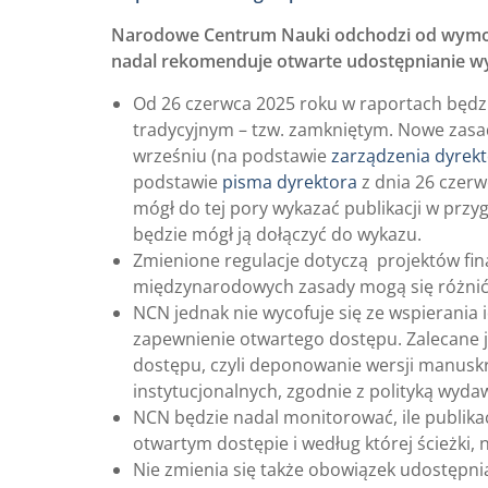
Narodowe Centrum Nauki odchodzi od wymogu
nadal rekomenduje otwarte udostępnianie w
Od 26 czerwca 2025 roku w raportach będ
tradycyjnym – tzw. zamkniętym. Nowe zas
wrześniu (na podstawie
zarządzenia dyrek
podstawie
pisma dyrektora
z dnia 26 czerwc
mógł do tej pory wykazać publikacji w prz
będzie mógł ją dołączyć do wykazu.
Zmienione regulacje dotyczą projektów f
międzynarodowych zasady mogą się różnić
NCN jednak nie wycofuje się ze wspierania 
zapewnienie otwartego dostępu. Zalecane j
dostępu, czyli deponowanie wersji manusk
instytucjonalnych, zgodnie z polityką wyda
NCN będzie nadal monitorować, ile publika
otwartym dostępie i według której ścieżki,
Nie zmienia się także obowiązek udostępni