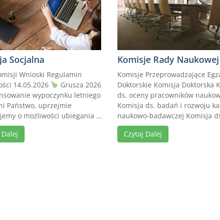
ja Socjalna
Komisje Rady Naukowej
omisji Wnioski Regulamin
Komisje Przeprowadzające Eg
ości 14.05.2026
Grusza 2026
Doktorskie Komisja Doktorska 
ansowanie wypoczynku letniego
ds. oceny pracowników nauko
i Państwo, uprzejmie
Komisja ds. badań i rozwoju k
jemy o możliwości ubiegania ...
naukowo-badawczej Komisja ds 
 Dalej
Czytaj Dalej