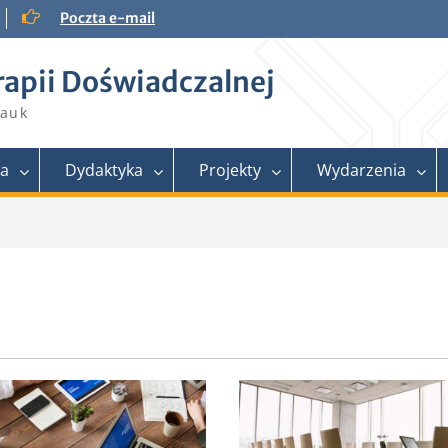
Poczta e-mail
rapii Doświadczalnej
Nauk
ra
Dydaktyka
Projekty
Wydarzenia