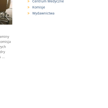
Centrum Medyczne
Komisje
Wydawnictwa
zaminy
Komisja
wych
adry
...