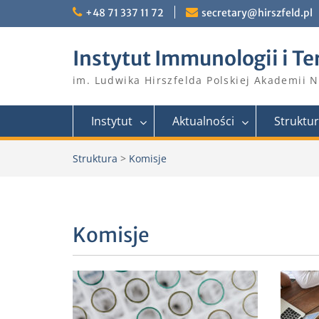
Skip
+48 71 337 11 72
secretary@hirszfeld.pl
to
content
Instytut Immunologii i Te
im. Ludwika Hirszfelda Polskiej Akademii 
Instytut
Aktualności
Struktu
Struktura
>
Komisje
Komisje