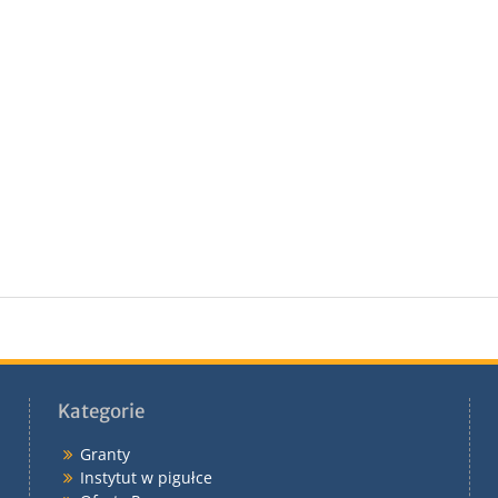
Kategorie
Granty
Instytut w pigułce