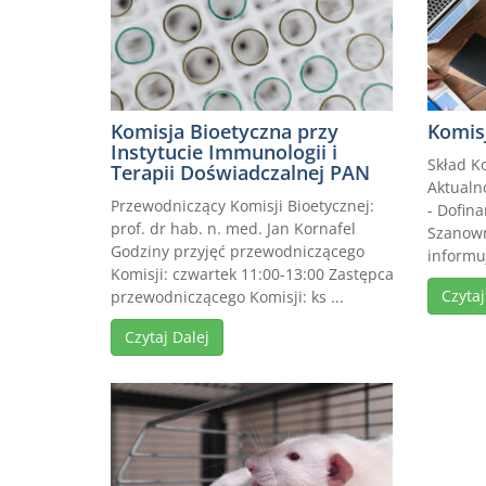
Komisja Bioetyczna przy
Komis
Instytucie Immunologii i
Skład K
Terapii Doświadczalnej PAN
Aktualn
Przewodniczący Komisji Bioetycznej:
- Dofin
prof. dr hab. n. med. Jan Kornafel
Szanown
Godziny przyjęć przewodniczącego
informu
Komisji: czwartek 11:00-13:00 Zastępca
Czytaj
przewodniczącego Komisji: ks ...
Czytaj Dalej