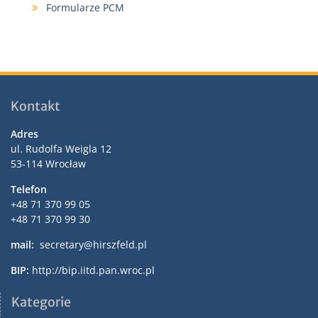
Formularze PCM
Kontakt
Adres
ul. Rudolfa Weigla 12
53-114 Wrocław
Telefon
+48 71 370 99 05
+48 71 370 99 30
mail:
secretary@hirszfeld.pl
BIP:
http://bip.iitd.pan.wroc.pl
https://pubmed.ncbi.nlm.nih.gov/27572446/
Kategorie