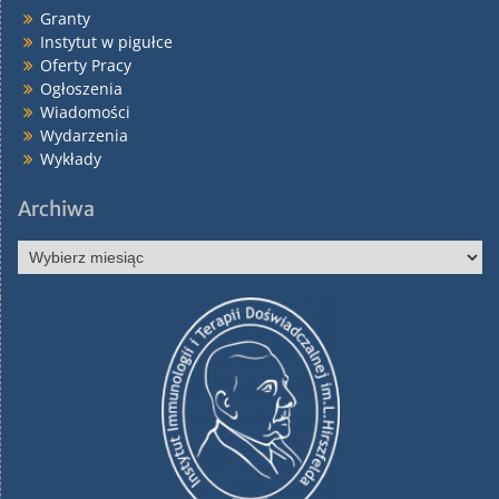
Granty
Instytut w pigułce
Oferty Pracy
Ogłoszenia
Wiadomości
Wydarzenia
https://pubmed.ncbi.nlm.nih.gov/26804795/
Wykłady
Archiwa
Staphylococcus
Archiwa
microti
https://pubmed.ncbi.nlm.nih.gov/26711044/
,
Escherichia coli