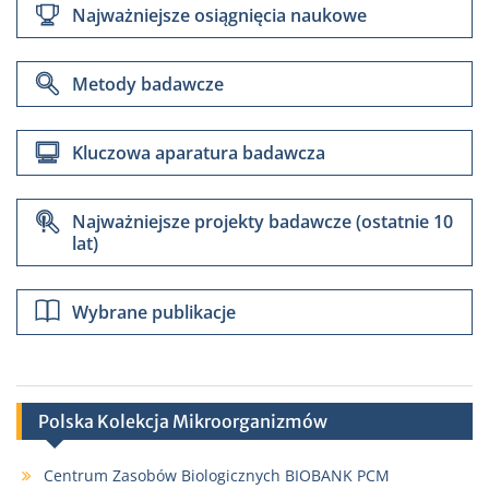
0000-0001-7569-8018
Najważniejsze osiągnięcia naukowe
0000-
0002-7698-2405
Metody badawcze
0000-0002-2603-4634
0000-
Kluczowa aparatura badawcza
0002-1437-4447
orcid.org/0000-0002-8706-364X
Najważniejsze projekty badawcze (ostatnie 10
lat)
Wybrane publikacje
Polska Kolekcja Mikroorganizmów
Centrum Zasobów Biologicznych BIOBANK PCM