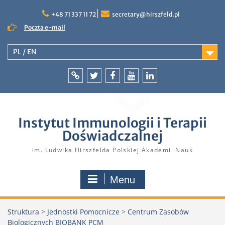
Skip
to
+48 71 337 11 72
secretary@hirszfeld.pl
content
Poczta e-mail
PL / EN
Intranet
Twitter
Facebook
YouTube
LinkedIn
Instytut Immunologii i Terapii
Doświadczalnej
im. Ludwika Hirszfelda Polskiej Akademii Nauk
Menu
Struktura
>
Jednostki Pomocnicze
>
Centrum Zasobów
Biologicznych BIOBANK PCM