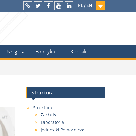
PL / EN
Intranet
Twitter
Facebook
YouTube
LinkedIn
Usługi
Bioetyka
Kontakt
Struktura
Struktura
Zakłady
Laboratoria
Jednostki Pomocnicze