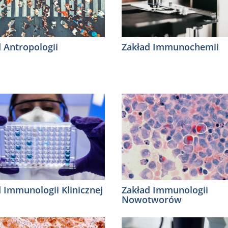
 Antropologii
Zakład Immunochemii
 Immunologii Klinicznej
Zakład Immunologii
Nowotworów