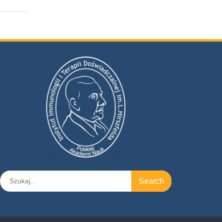
Search
for: