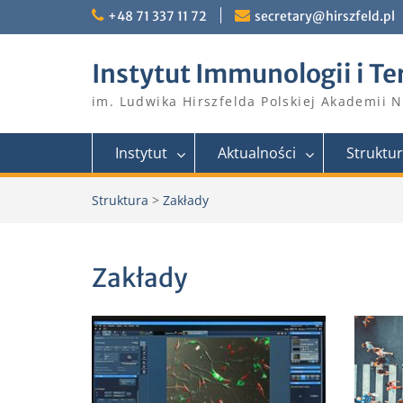
Skip
+48 71 337 11 72
secretary@hirszfeld.pl
to
content
Instytut Immunologii i Te
im. Ludwika Hirszfelda Polskiej Akademii 
Instytut
Aktualności
Struktu
Struktura
>
Zakłady
Zakłady