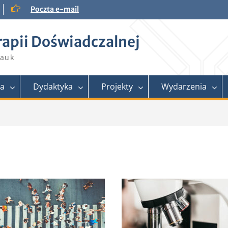
Poczta e-mail
rapii Doświadczalnej
Nauk
ra
Dydaktyka
Projekty
Wydarzenia