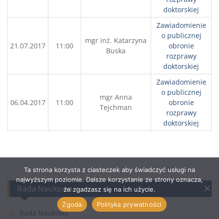
doktorskiej
Zawiadomienie
o publicznej
mgr inż. Katarzyna
21.07.2017
11:00
obronie
Buska
rozprawy
doktorskiej
Zawiadomienie
o publicznej
mgr Anna
06.04.2017
11:00
obronie
Tejchman
rozprawy
doktorskiej
Ta strona korzysta z ciasteczek aby świadczyć usługi na
najwyższym poziomie. Dalsze korzystanie ze strony oznacza,
Rada Naukowa
że zgadzasz się na ich użycie.
Zgoda
Polityka prywatności
Rada Naukowa