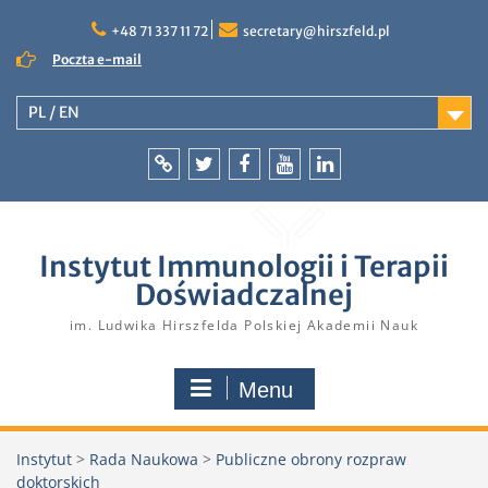
Skip
to
+48 71 337 11 72
secretary@hirszfeld.pl
content
Poczta e-mail
PL / EN
Intranet
Twitter
Facebook
YouTube
LinkedIn
Instytut Immunologii i Terapii
Doświadczalnej
im. Ludwika Hirszfelda Polskiej Akademii Nauk
Menu
Instytut
>
Rada Naukowa
>
Publiczne obrony rozpraw
doktorskich