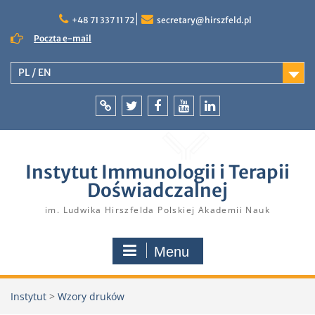
Skip
to
+48 71 337 11 72
secretary@hirszfeld.pl
content
Poczta e-mail
PL / EN
Intranet
Twitter
Facebook
YouTube
LinkedIn
Instytut Immunologii i Terapii
Doświadczalnej
im. Ludwika Hirszfelda Polskiej Akademii Nauk
Menu
Instytut
>
Wzory druków