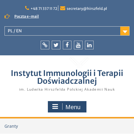
Skip
to
+48 71 337 11 72
secretary@hirszfeld.pl
content
Poczta e-mail
PL / EN
Intranet
Twitter
Facebook
YouTube
LinkedIn
Instytut Immunologii i Terapii
Doświadczalnej
im. Ludwika Hirszfelda Polskiej Akademii Nauk
Menu
Granty