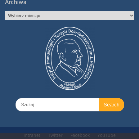
Archiwa
Archiwa
Search
for:
Intranet
Twitter
Facebook
YouTube