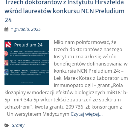
Trzech doktorantów z Instytutu Hirszfelda
wśród laureatów konkursu NCN Preludium
24
1 grudnia, 2025
Miło nam poinformować, że
trzech doktorantów z naszego
Instytutu znalazło się wśród
beneficjentów dofinansowania w
konkursie NCN Preludium 24: –
Lek. Marek Kotas z Laboratorium
Immunopatologii – grant „Rola
klozapiny w moderacji efektów biologicznych miR181b-
5p i miR-34a-5p w kontekście zaburzeń ze spektrum
schizofrenii”, kwota grantu 209 736 zł; konsorcjum z
Uniwersytetem Medycznym
Czytaj więcej…
Granty