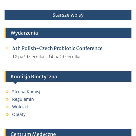
Nawigacja
Starsze wpisy
po
wpisach
Wydarzenia
4th Polish-Czech Probiotic Conference
12 października
-
14 października
Komisja Bioetyczna
Strona Komisji
Regulamin
Wnioski
Opłaty
Centrum Medyczne