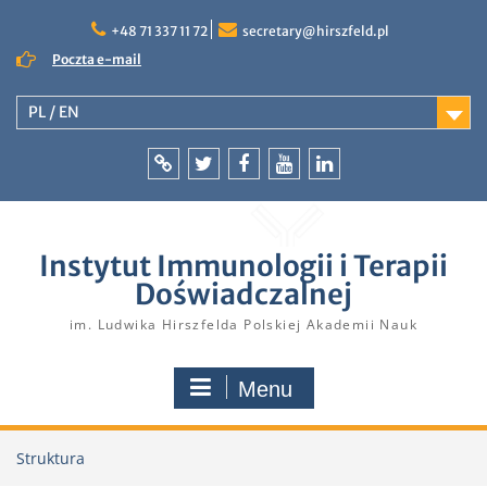
Skip
to
+48 71 337 11 72
secretary@hirszfeld.pl
content
Poczta e-mail
PL / EN
Intranet
Twitter
Facebook
YouTube
LinkedIn
Instytut Immunologii i Terapii
Doświadczalnej
im. Ludwika Hirszfelda Polskiej Akademii Nauk
Menu
Struktura