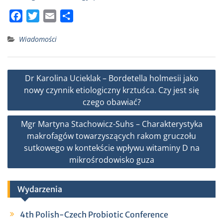
F
T
E
S
a
w
m
h
Wiadomości
c
i
a
a
e
t
i
r
b
t
l
e
Nawigacja
Dr Karolina Ucieklak – Bordetella holmesii jako
o
e
wpisu
nowy czynnik etiologiczny krztuśca. Czy jest się
o
r
czego obawiać?
k
Mgr Martyna Stachowicz-Suhs – Charakterystyka
makrofagów towarzyszących rakom gruczołu
sutkowego w kontekście wpływu witaminy D na
mikrośrodowisko guza
Wydarzenia
4th Polish-Czech Probiotic Conference