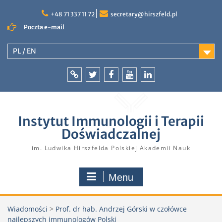
Skip
to
+48 71 337 11 72
secretary@hirszfeld.pl
content
Poczta e-mail
PL / EN
Intranet
Twitter
Facebook
YouTube
LinkedIn
Instytut Immunologii i Terapii
Doświadczalnej
im. Ludwika Hirszfelda Polskiej Akademii Nauk
Menu
Wiadomości
>
Prof. dr hab. Andrzej Górski w czołówce
najlepszych immunologów Polski