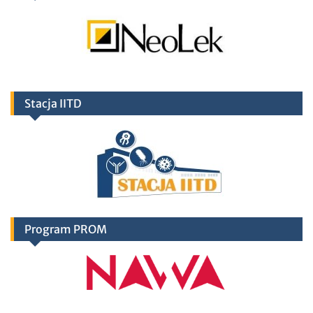
Stacja IITD
Program PROM