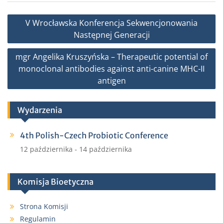
b
t
l
e
Nawigacja
V Wrocławska Konferencja Sekwencjonowania
o
e
wpisu
Następnej Generacji
o
r
k
mgr Angelika Kruszyńska – Therapeutic potential of
monoclonal antibodies against anti-canine MHC-II
antigen
Wydarzenia
4th Polish-Czech Probiotic Conference
12 października
-
14 października
Komisja Bioetyczna
Strona Komisji
Regulamin