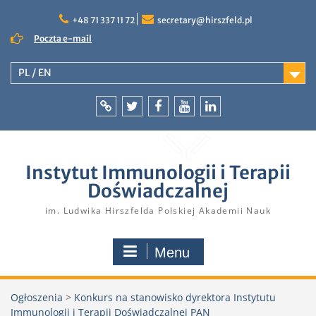
Skip
to
+48 71 337 11 72
secretary@hirszfeld.pl
content
Poczta e-mail
PL / EN
Intranet
Twitter
Facebook
YouTube
LinkedIn
Instytut Immunologii i Terapii
Doświadczalnej
im. Ludwika Hirszfelda Polskiej Akademii Nauk
Menu
Ogłoszenia
>
Konkurs na stanowisko dyrektora Instytutu
Immunologii i Terapii Doświadczalnej PAN