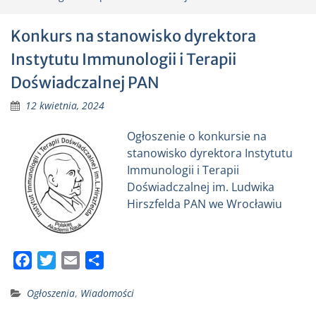
Konkurs na stanowisko dyrektora
Instytutu Immunologii i Terapii
Doświadczalnej PAN
12 kwietnia, 2024
Ogłoszenie o konkursie na
stanowisko dyrektora Instytutu
Immunologii i Terapii
Doświadczalnej im. Ludwika
Hirszfelda PAN we Wrocławiu
F
T
E
S
a
w
m
h
Ogłoszenia
,
Wiadomości
c
i
a
a
e
t
i
r