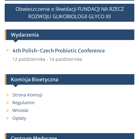
wpisu
o
r
Obwieszczenie o likwidacji FUNDACJI NA RZECZ
k
ROZWOJU GLIKOBIOLOGII GLYCO XII
Wydarzenia
4th Polish-Czech Probiotic Conference
12 października
-
14 października
Komisja Bioetyczna
Strona Komisji
Regulamin
Wnioski
Opłaty
Centrum Medyczne