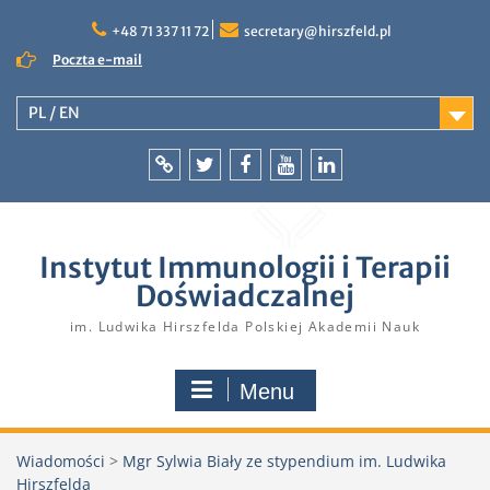
Skip
to
+48 71 337 11 72
secretary@hirszfeld.pl
content
Poczta e-mail
PL / EN
Intranet
Twitter
Facebook
YouTube
LinkedIn
Instytut Immunologii i Terapii
Doświadczalnej
im. Ludwika Hirszfelda Polskiej Akademii Nauk
Menu
Wiadomości
>
Mgr Sylwia Biały ze stypendium im. Ludwika
Hirszfelda