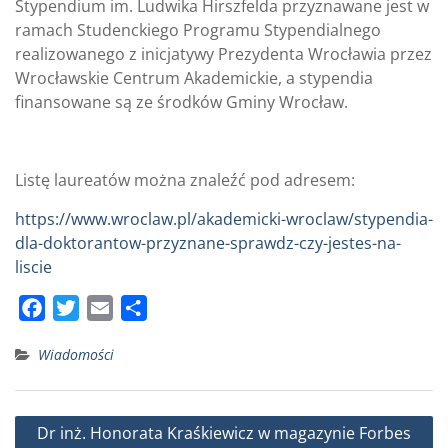
Stypendium im. Ludwika Hirszfelda przyznawane jest w
ramach Studenckiego Programu Stypendialnego
realizowanego z inicjatywy Prezydenta Wrocławia przez
Wrocławskie Centrum Akademickie, a stypendia
finansowane są ze środków Gminy Wrocław.
Listę laureatów można znaleźć pod adresem:
https://www.wroclaw.pl/akademicki-wroclaw/stypendia-
dla-doktorantow-przyznane-sprawdz-czy-jestes-na-
liscie
F
T
E
S
a
w
m
h
Wiadomości
c
i
a
a
e
t
i
r
b
t
l
e
Nawigacja
Dr inż. Honorata Kraśkiewicz w magazynie Forbes
o
e