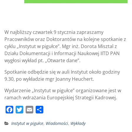
W najbliższy czwartek 9 stycznia zapraszamy
Pracowników oraz Doktorantów na kolejne spotkanie z
cyklu „Instytut w pigułce”. Mgr inż. Dorota Misztal z
Działu Dokumentacji i Informacji Naukowej IITD PAN
wygłosi wykład pt. „Otwarte dane”.
Spotkanie odbędzie się w auli Instytut około godziny
9.30, po wykładzie mgr Joanny Heuchert.
Wydarzenie „Instytut w pigułce” organizowane jest w
ramach wdrażania Europejskiej Strategii Kadrowej.
F
T
E
S
a
w
m
h
Instytut w pigułce
,
Wiadomości
,
Wykłady
c
i
a
a