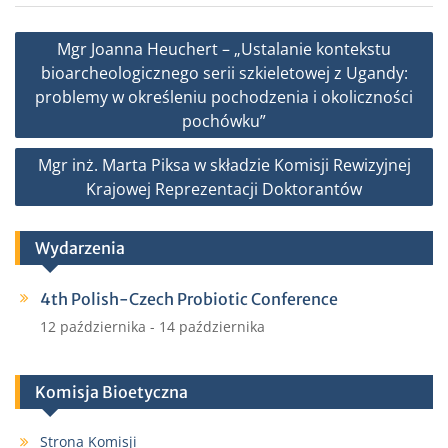
e
t
i
r
b
t
l
e
Nawigacja
Mgr Joanna Heuchert – „Ustalanie kontekstu
o
e
wpisu
bioarcheologicznego serii szkieletowej z Ugandy:
o
r
problemy w określeniu pochodzenia i okoliczności
k
pochówku”
Mgr inż. Marta Piksa w składzie Komisji Rewizyjnej
Krajowej Reprezentacji Doktorantów
Wydarzenia
4th Polish-Czech Probiotic Conference
12 października
-
14 października
Komisja Bioetyczna
Strona Komisji