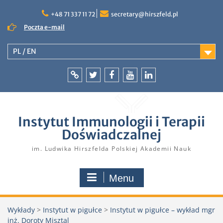
Skip
to
+48 71 337 11 72
secretary@hirszfeld.pl
content
Poczta e-mail
PL / EN
Intranet
Twitter
Facebook
YouTube
LinkedIn
Instytut Immunologii i Terapii
Doświadczalnej
im. Ludwika Hirszfelda Polskiej Akademii Nauk
Menu
Wykłady
>
Instytut w pigułce
>
Instytut w pigułce – wykład mgr
inż. Doroty Misztal