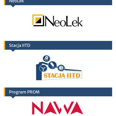
NeoLek
Stacja IITD
Program PROM