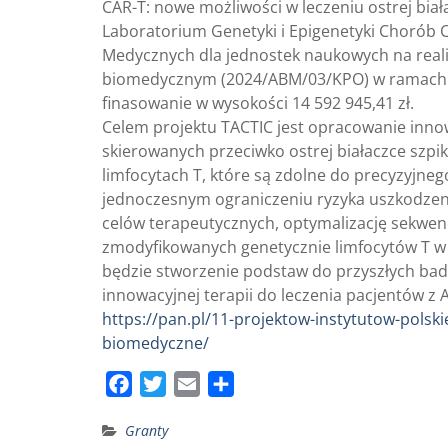
CAR-T: nowe możliwości w leczeniu ostrej biała
Laboratorium Genetyki i Epigenetyki Chorób C
Medycznych dla jednostek naukowych na reali
biomedycznym (2024/ABM/03/KPO) w ramach K
finasowanie w wysokości 14 592 945,41 zł.
Celem projektu TACTIC jest opracowanie inno
skierowanych przeciwko ostrej białaczce szpi
limfocytach T, które są zdolne do precyzyjn
jednoczesnym ograniczeniu ryzyka uszkodzen
celów terapeutycznych, optymalizację sekwenc
zmodyfikowanych genetycznie limfocytów T w
będzie stworzenie podstaw do przyszłych bada
innowacyjnej terapii do leczenia pacjentów z 
https://pan.pl/11-projektow-instytutow-pols
biomedyczne/
F
T
E
S
a
w
m
h
Granty
c
i
a
a