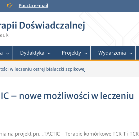
Poczta e-mail
rapii Doświadczalnej
Nauk
ra
Dydaktyka
Projekty
Wydarzenia
ści w leczeniu ostrej białaczki szpikowej
IC – nowe możliwości w leczeniu
a na projekt pn. „TACTIC – Terapie komórkowe TCR-T i TC