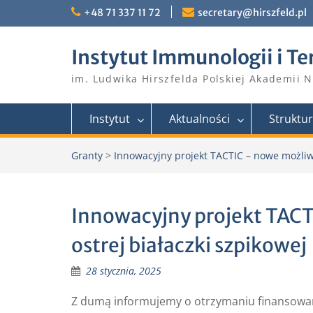
Skip
+48 71 337 11 72
secretary@hirszfeld.pl
to
content
Instytut Immunologii i Te
im. Ludwika Hirszfelda Polskiej Akademii 
Instytut
Aktualności
Struktu
Granty
>
Innowacyjny projekt TACTIC – nowe możliwo
Innowacyjny projekt TACT
ostrej białaczki szpikowej
28 stycznia, 2025
Z dumą informujemy o otrzymaniu finansowani