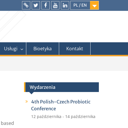
PL / EN
Intranet
Twitter
Facebook
YouTube
LinkedIn
Usługi
Bioetyka
Kontakt
Wydarzenia
4th Polish-Czech Probiotic
Conference
12 października
-
14 października
R based