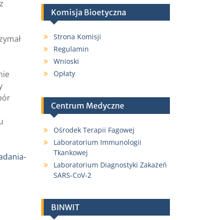
z
Komisja Bioetyczna
Strona Komisji
rzymał
Regulamin
Wnioski
nie
Opłaty
y
bór
Centrum Medyczne
u
Ośrodek Terapii Fagowej
Laboratorium Immunologii
Tkankowej
adania-
Laboratorium Diagnostyki Zakażeń
SARS-CoV-2
BINWIT