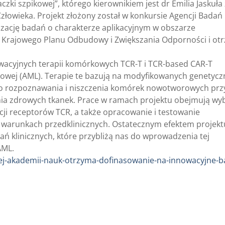
czki szpikowej”, którego kierownikiem jest dr Emilia Jaskuła 
złowieka. Projekt złożony został w konkursie Agencji Badań
zację badań o charakterze aplikacyjnym w obszarze
rajowego Planu Odbudowy i Zwiększania Odporności i ot
wacyjnych terapii komórkowych TCR-T i TCR-based CAR-T
kowej (AML). Terapie te bazują na modyfikowanych genetycz
ego rozpoznawania i niszczenia komórek nowotworowych prz
ia zdrowych tkanek. Prace w ramach projektu obejmują wy
ji receptorów TCR, a także opracowanie i testowanie
 warunkach przedklinicznych. Ostatecznym efektem projekt
ń klinicznych, które przybliżą nas do wprowadzenia tej
AML.
kiej-akademii-nauk-otrzyma-dofinasowanie-na-innowacyjne-b