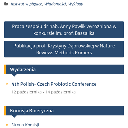
Instytut w pigułce
,
Wiadomości
,
Wykłady
c
i
a
a
e
t
i
r
b
t
l
e
Nawigacja
Praca zespołu dr hab. Anny Pawlik wyróżniona w
o
e
wpisu
konkursie im. prof. Bassalika
o
r
k
Publikacja prof. Krystyny Dąbrowskiej w Nature
Reviews Methods Primers
Wydarzenia
4th Polish-Czech Probiotic Conference
12 października
-
14 października
Komisja Bioetyczna
Strona Komisji