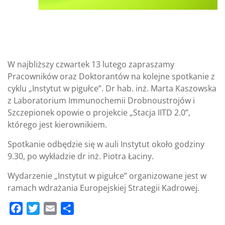
W najbliższy czwartek 13 lutego zapraszamy
Pracowników oraz Doktorantów na kolejne spotkanie z
cyklu „Instytut w pigułce”. Dr hab. inż. Marta Kaszowska
z Laboratorium Immunochemii Drobnoustrojów i
Szczepionek opowie o projekcie „Stacja IITD 2.0”,
którego jest kierownikiem.
Spotkanie odbędzie się w auli Instytut około godziny
9.30, po wykładzie dr inż. Piotra Łaciny.
Wydarzenie „Instytut w pigułce” organizowane jest w
ramach wdrażania Europejskiej Strategii Kadrowej.
F
T
E
S
a
w
m
h