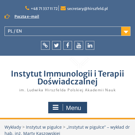
Skip
to
+48 71 337 11 72
secretary@hirszfeld.pl
content
Poczta e-mail
PL / EN
Intranet
Twitter
Facebook
YouTube
LinkedIn
Instytut Immunologii i Terapii
Doświadczalnej
im. Ludwika Hirszfelda Polskiej Akademii Nauk
Menu
Wykłady
>
Instytut w pigułce
>
„Instytut w pigułce” – wykład dr
hab. inż. Marty Kaszowskiej