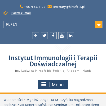
Skip
to
+48 71 337 11 72
secretary@hirszfeld.pl
content
Poczta e-mail
PL / EN
Intranet
Twitter
Facebook
YouTube
LinkedIn
Instytut Immunologii i Terapii
Doświadczalnej
im. Ludwika Hirszfelda Polskiej Akademii Nauk
Menu
Wiadomości
>
Mgr inż. Angelika Kruszyńska nagrodzona
podczas XVIII Kopernikańskiego Seminarium Doktoranckiego