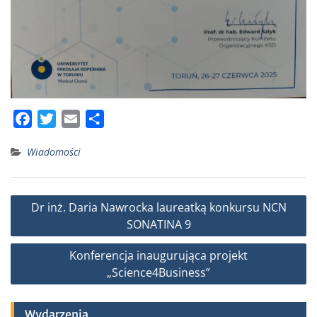
F
T
E
S
a
w
m
h
Wiadomości
c
i
a
a
e
t
i
r
b
t
l
e
Nawigacja
Dr inż. Daria Nawrocka laureatką konkursu NCN
o
e
wpisu
SONATINA 9
o
r
k
Konferencja inaugurująca projekt
„Science4Business”
Wydarzenia