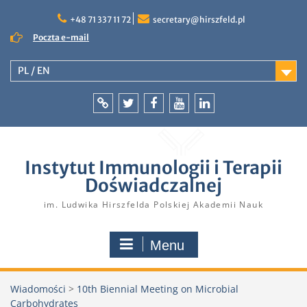
Skip
to
+48 71 337 11 72
secretary@hirszfeld.pl
content
Poczta e-mail
PL / EN
Intranet
Twitter
Facebook
YouTube
LinkedIn
Instytut Immunologii i Terapii
Doświadczalnej
im. Ludwika Hirszfelda Polskiej Akademii Nauk
Menu
Wiadomości
>
10th Biennial Meeting on Microbial
Carbohydrates