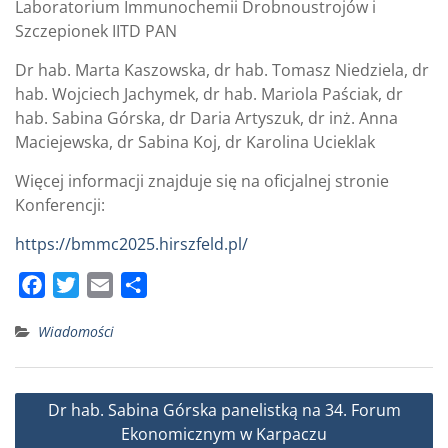
Laboratorium Immunochemii Drobnoustrojów i
Szczepionek IITD PAN
Dr hab. Marta Kaszowska, dr hab. Tomasz Niedziela, dr
hab. Wojciech Jachymek, dr hab. Mariola Paściak, dr
hab. Sabina Górska, dr Daria Artyszuk, dr inż. Anna
Maciejewska, dr Sabina Koj, dr Karolina Ucieklak
Więcej informacji znajduje się na oficjalnej stronie
Konferencji:
https://bmmc2025.hirszfeld.pl/
F
T
E
S
a
w
m
h
Wiadomości
c
i
a
a
e
t
i
r
b
t
l
e
Nawigacja
Dr hab. Sabina Górska panelistką na 34. Forum
o
e
wpisu
Ekonomicznym w Karpaczu
o
r