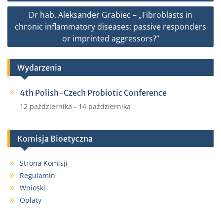
k
Dr hab. Aleksander Grabiec – „Fibroblasts in
chronic inflammatory diseases: passive responders
or imprinted aggressors?”
Wydarzenia
4th Polish-Czech Probiotic Conference
12 października
-
14 października
Komisja Bioetyczna
Strona Komisji
Regulamin
Wnioski
Opłaty