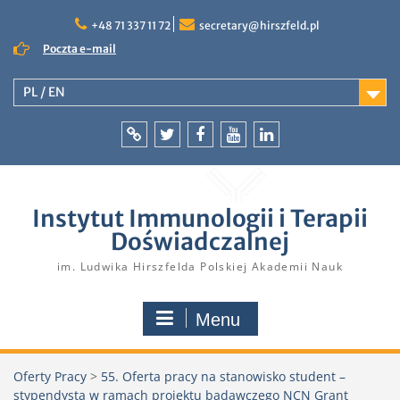
Skip
to
+48 71 337 11 72
secretary@hirszfeld.pl
content
Poczta e-mail
PL / EN
Intranet
Twitter
Facebook
YouTube
LinkedIn
Instytut Immunologii i Terapii
Doświadczalnej
im. Ludwika Hirszfelda Polskiej Akademii Nauk
Menu
Oferty Pracy
>
55. Oferta pracy na stanowisko student –
stypendysta w ramach projektu badawczego NCN Grant