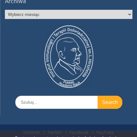
Archiwa
Archiwa
Search
for:
Intranet
Twitter
Facebook
YouTube