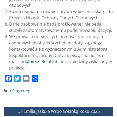
osobowych.
Każda osoba ma również prawo wniesienia skargi do
Prezesa Urzędu Ochrony Danych Osobowych.
Dane osobowe nie będą profilowane i nie będą
służyły zautomatyzowanemu podejmowaniu decyzji.
W sprawach dotyczących przetwarzania danych
osobowych osoby, których dane dotyczą, mogą
kontaktować się z wyznaczonym u Administratora
Inspektorem Ochrony Danych, pisząc na adres e-
mail:
iod@hirszfeld.pl
lub adres siedziby wskazany w
punkcie 1.
F
T
E
S
a
w
m
h
Oferty Pracy
c
i
a
a
e
t
i
r
b
t
l
e
Nawigacja
Dr Emilia Jaskuła Wrocławianką Roku 2025
o
e
wpisu