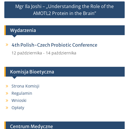
o
r
Mgr Ila Joshi – „Understanding the Role of the
k
AMOTL2 Protein in the Brain”
Wydarzenia
4th Polish-Czech Probiotic Conference
12 października
-
14 października
Komisja Bioetyczna
Strona Komisji
Regulamin
Wnioski
Opłaty
Centrum Medyczne