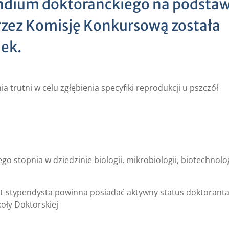
ndium doktoranckiego na podstaw
zez Komisję Konkursową została
ek.
rutni w celu zgłębienia specyfiki reprodukcji u pszczół
 stopnia w dziedzinie biologii, mikrobiologii, biotechnolog
nt-stypendysta powinna posiadać aktywny status doktoranta
oły Doktorskiej