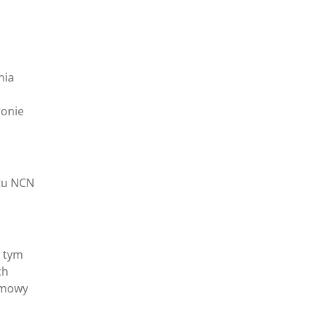
nia
ronie
ktu NCN
 tym
ch
 umowy