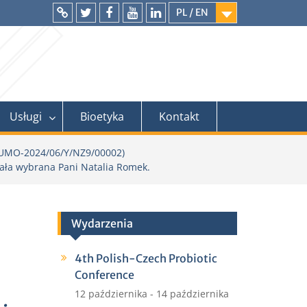
PL / EN
Intranet
Twitter
Facebook
YouTube
LinkedIn
Usługi
Bioetyka
Kontakt
(UMO-2024/06/Y/NZ9/00002)
ała wybrana Pani Natalia Romek.
Wydarzenia
4th Polish-Czech Probiotic
Conference
12 października
-
14 października