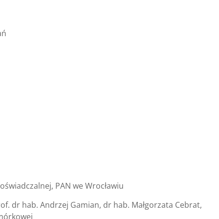
ań
 Doświadczalnej, PAN we Wrocławiu
of. dr hab. Andrzej Gamian, dr hab. Małgorzata Cebrat,
omórkowej