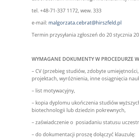
tel. +48-71-337 1172, wew. 333
e-mail:
malgorzata.cebrat@hirszfeld.pl
Termin przysyłania zgłoszeń do 20 stycznia 20
WYMAGANE DOKUMENTY W PROCEDURZE W
– CV (przebieg studiów, zdobyte umiejętności,
projektach, wyróżnienia, inne osiągnięcia nau
– list motywacyjny,
– kopia dyplomu ukończenia studiów wyższych d
biotechnologii lub dziedzin pokrewnych,
– zaświadczenie o posiadaniu statusu uczestn
– do dokumentacji proszę dołączyć klauzulę: