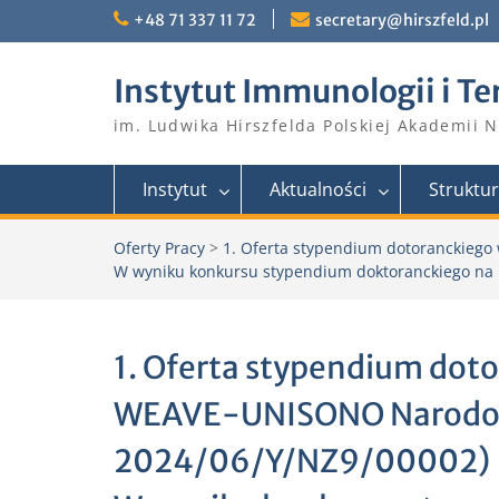
Skip
+48 71 337 11 72
secretary@hirszfeld.pl
to
content
Instytut Immunologii i Te
im. Ludwika Hirszfelda Polskiej Akademii 
Instytut
Aktualności
Struktu
Oferty Pracy
>
1. Oferta stypendium dotoranckieg
W wyniku konkursu stypendium doktoranckiego na 
1. Oferta stypendium dot
WEAVE-UNISONO Narodow
2024/06/Y/NZ9/00002)