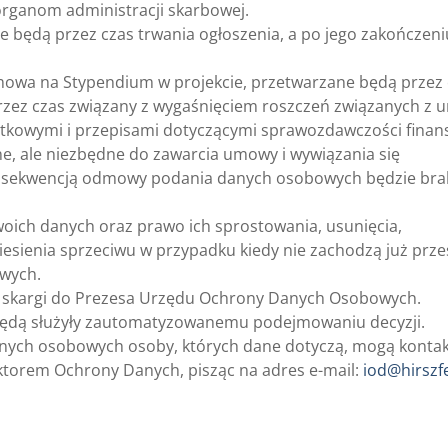
rganom administracji skarbowej.
e będą przez czas trwania ogłoszenia, a po jego zakończeni
mowa na Stypendium w projekcie, przetwarzane będą przez 
u przez czas związany z wygaśnięciem roszczeń związanych z
atkowymi i przepisami dotyczącymi sprawozdawczości finan
, ale niezbędne do zawarcia umowy i wywiązania się
onsekwencją odmowy podania danych osobowych będzie bra
ich danych oraz prawo ich sprostowania, usunięcia,
esienia sprzeciwu w przypadku kiedy nie zachodzą już prze
owych.
 skargi do Prezesa Urzędu Ochrony Danych Osobowych.
 będą służyły zautomatyzowanemu podejmowaniu decyzji.
nych osobowych osoby, których dane dotyczą, mogą konta
ktorem Ochrony Danych, pisząc na adres e-mail:
iod@hirszfe