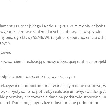
amentu Europejskiego i Rady (UE) 2016/679 z dnia 27 kwiet
 związku z przetwarzaniem danych osobowych i w sprawie
hylenia dyrektywy 95/46/WE (ogólne rozporządzenie o och
anych.
tawie:
h z zawarciem i realizacją umowy dotyczącej realizacji proje
,
dpieraniem roszczeń z niej wynikających.
rzekazywane podmiotom przetwarzającym dane osobowe, w
 wykorzystywane na potrzeby realizacji umowy, świadczący
 takie podmioty przetwarzają dane na podstawie stosownej
leceniami. Dane mogą być także udostępniane podmiotom