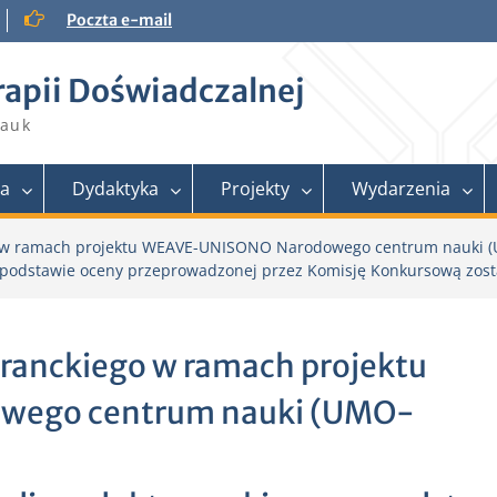
Poczta e-mail
rapii Doświadczalnej
Nauk
ra
Dydaktyka
Projekty
Wydarzenia
o w ramach projektu WEAVE-UNISONO Narodowego centrum nauki 
podstawie oceny przeprowadzonej przez Komisję Konkursową zost
oranckiego w ramach projektu
ego centrum nauki (UMO-