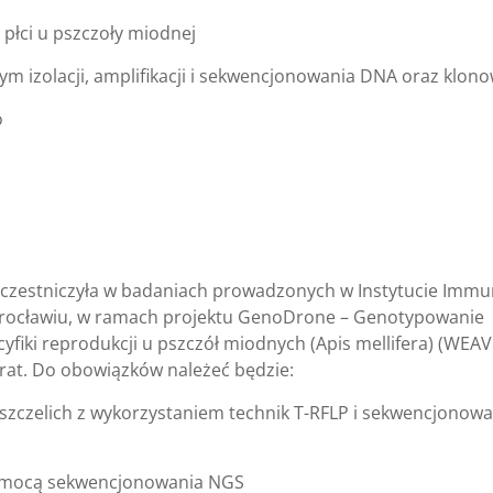
 płci u pszczoły miodnej
tym izolacji, amplifikacji i sekwencjonowania DNA oraz klon
o
 uczestniczyła w badaniach prowadzonych w Instytucie Immu
e Wrocławiu, w ramach projektu GenoDrone – Genotypowanie
cyfiki reprodukcji u pszczół miodnych (Apis mellifera) (WEAV
rat. Do obowiązków należeć będzie:
szczelich z wykorzystaniem technik T-RFLP i sekwencjonowa
pomocą sekwencjonowania NGS