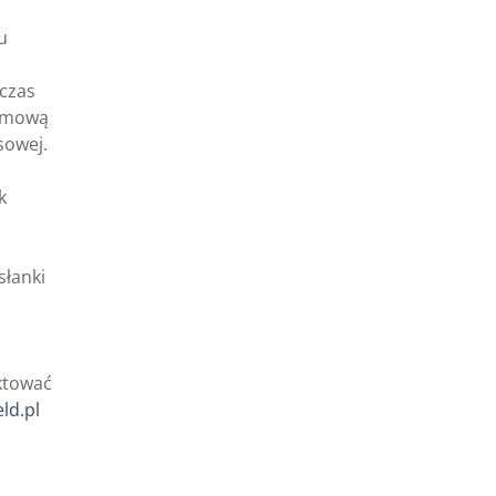
u
czas
 umową
sowej.
k
słanki
ktować
ld.pl