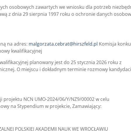
ych osobowych zawartych we wniosku dla potrzeb niezbęd
stawą z dnia 29 sierpnia 1997 roku o ochronie danych osobo
zną na adres:
malgorzata.cebrat@hirszfeld.pl
Komisja konk
wy kwalifikacyjnej
ifikacyjnej planowany jest do 25 stycznia 2026 roku z
icznej. O miejscu i dokładnym terminie rozmowy kandydac
cji projektu NCN UMO-2024/06/Y/NZ9/00002 w celu
owy na Stypendium w projekcie, Zamawiający:
ZALNEJ POLSKIEJ AKADEMII NAUK WE WROCŁAWIU