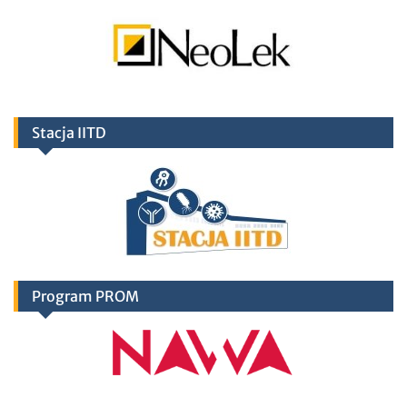
Stacja IITD
Program PROM