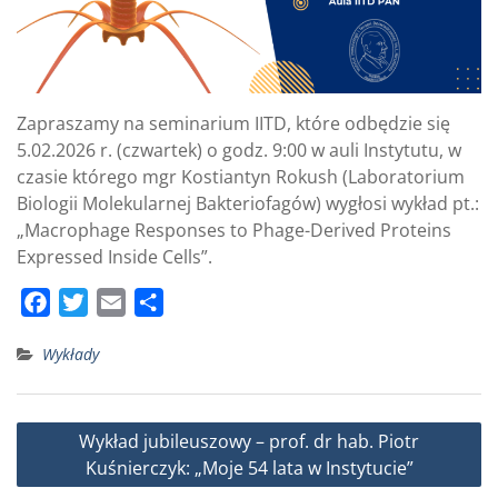
Zapraszamy na seminarium IITD, które odbędzie się
5.02.2026 r. (czwartek) o godz. 9:00 w auli Instytutu, w
czasie którego mgr Kostiantyn Rokush (Laboratorium
Biologii Molekularnej Bakteriofagów) wygłosi wykład pt.:
„Macrophage Responses to Phage-Derived Proteins
Expressed Inside Cells”.
F
T
E
S
a
w
m
h
Wykłady
c
i
a
a
e
t
i
r
b
t
l
e
Nawigacja
Wykład jubileuszowy – prof. dr hab. Piotr
o
e
wpisu
Kuśnierczyk: „Moje 54 lata w Instytucie”
o
r