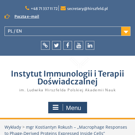
Skip
to
+48 71 337 11 72
secretary@hirszfeld.pl
content
Poczta e-mail
PL / EN
Intranet
Twitter
Facebook
YouTube
LinkedIn
Instytut Immunologii i Terapii
Doświadczalnej
im. Ludwika Hirszfelda Polskiej Akademii Nauk
Menu
Wykłady
>
mgr Kostiantyn Rokush – „Macrophage Responses
to Phage-Derived Proteins Expressed Inside Cells”