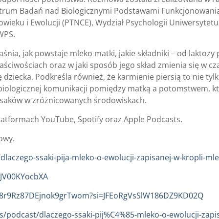
ntrum Badań nad Biologicznymi Podstawami Funkcjonowani
wieku i Ewolucji (PTNCE), Wydział Psychologii Uniwersytet
WPS.
ia, jak powstaje mleko matki, jakie składniki – od laktozy 
aściwościach oraz w jaki sposób jego skład zmienia się w cza
dziecka. Podkreśla również, że karmienie piersią to nie tyl
biologicznej komunikacji pomiędzy matką a potomstwem, k
s ssaków w zróżnicowanych środowiskach.
atformach YouTube, Spotify oraz Apple Podcasts.
owy.
/dlaczego-ssaki-pija-mleko-o-ewolucji-zapisanej-w-kropli-ml
=JV00KYocbXA
/7M8r9Rz87DEjnok9grTwom?si=JFEoRgVsSlW186DZ9KD02Q
s/podcast/dlaczego-ssaki-pij%C4%85-mleko-o-ewolucji-zapi