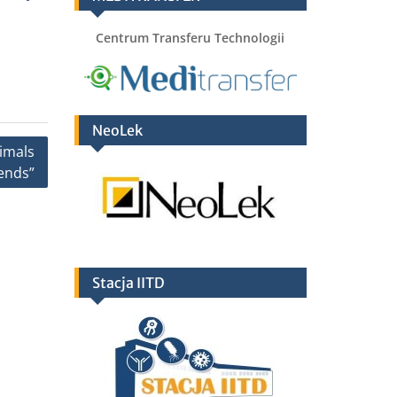
Centrum Transferu Technologii
NeoLek
nimals
iends”
Stacja IITD