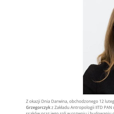
Z okazji Dnia Darwina, obchodzonego 12 lute
Grzegorczyk
z Zakładu Antropologii IITD PAN
ssaków oraz jego roli w rozwoju i budowani