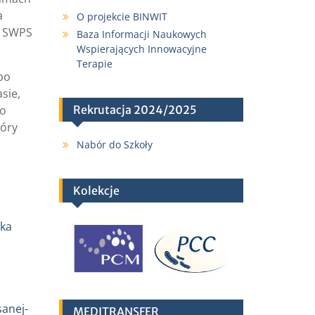
a
O projekcie BINWIT
u SWPS
Baza Informacji Naukowych
Wspierających Innowacyjne
Terapie
po
sie,
ko
Rekrutacja 2024/2025
tóry
Nabór do Szkoły
Kolekcje
eka
sanej-
MEDITRANSFER