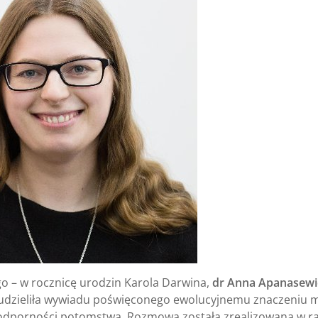
go – w rocznicę urodzin Karola Darwina,
dr Anna Apanasewi
 udzieliła wywiadu poświęconego ewolucyjnemu znaczeniu 
u odporności potomstwa. Rozmowa została zrealizowana w 