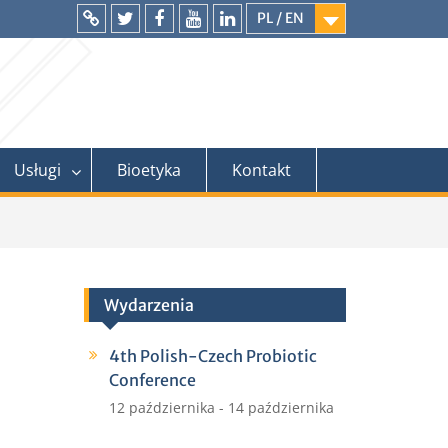
PL / EN
Intranet
Twitter
Facebook
YouTube
LinkedIn
Usługi
Bioetyka
Kontakt
Wydarzenia
4th Polish-Czech Probiotic
Conference
12 października
-
14 października