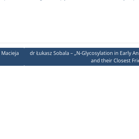
 Macieja
dr Łukasz Sobala – „N-Glycosylation in Early A
and their Closest Fr