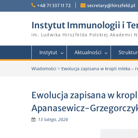
Skip
+48 71 337 11 72
secretary@hirszfeld.pl
to
content
Instytut Immunologii i Te
im. Ludwika Hirszfelda Polskiej Akademii 
Instytut
Aktualności
Struktu
Wiadomości
>
Ewolucja zapisana w kropli mleka – 
Ewolucja zapisana w krop
Apanasewicz-Grzegorczyk 
13 lutego, 2026