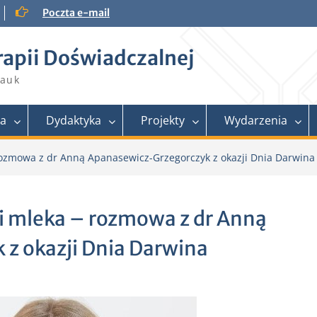
Poczta e-mail
rapii Doświadczalnej
Nauk
ra
Dydaktyka
Projekty
Wydarzenia
rozmowa z dr Anną Apanasewicz-Grzegorczyk z okazji Dnia Darwina
li mleka – rozmowa z dr Anną
z okazji Dnia Darwina