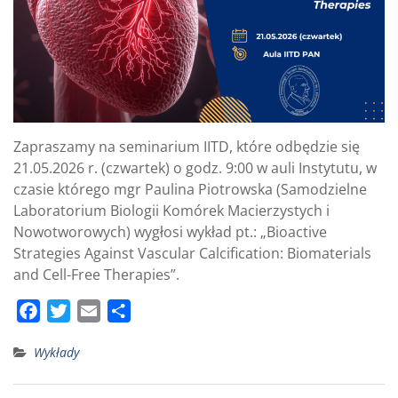
Zapraszamy na seminarium IITD, które odbędzie się
21.05.2026 r. (czwartek) o godz. 9:00 w auli Instytutu, w
czasie którego mgr Paulina Piotrowska (Samodzielne
Laboratorium Biologii Komórek Macierzystych i
Nowotworowych) wygłosi wykład pt.: „Bioactive
Strategies Against Vascular Calcification: Biomaterials
and Cell-Free Therapies”.
F
T
E
S
a
w
m
h
Wykłady
c
i
a
a
e
t
i
r