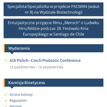
b
t
l
e
Nawigacja
Specjalista/Specjalistka w projekcie PACMAN (wakat
o
e
wpisu
nr 8) na Wydziale Biotechnologii
o
r
k
Entuzjastyczne przyjęcie filmu „Mensch” o Ludwiku
Hirszfeldzie podczas 28. Festiwalu Kina
Europejskiego w Santiago de Chile
Wydarzenia
4th Polish-Czech Probiotic Conference
12 października
-
14 października
Komisja Bioetyczna
Strona Komisji
Regulamin
Wnioski