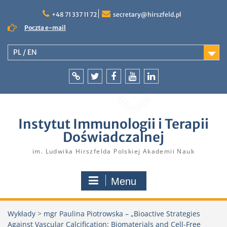
Skip
to
+48 71 337 11 72
secretary@hirszfeld.pl
content
Poczta e-mail
PL / EN
Intranet
Twitter
Facebook
YouTube
LinkedIn
Instytut Immunologii i Terapii
Doświadczalnej
im. Ludwika Hirszfelda Polskiej Akademii Nauk
Menu
Wykłady
>
mgr Paulina Piotrowska – „Bioactive Strategies
Against Vascular Calcification: Biomaterials and Cell-Free