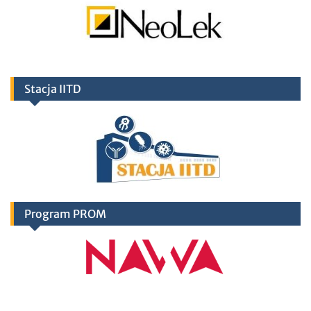
Stacja IITD
Program PROM