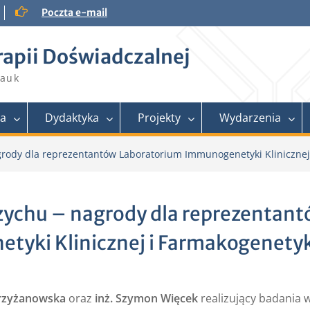
Poczta e-mail
rapii Doświadczalnej
Nauk
ra
Dydaktyka
Projekty
Wydarzenia
rody dla reprezentantów Laboratorium Immunogenetyki Klinicznej
zychu – nagrody dla reprezentan
tyki Klinicznej i Farmakogenetyk
Krzyżanowska
oraz
inż. Szymon Więcek
realizujący badania 