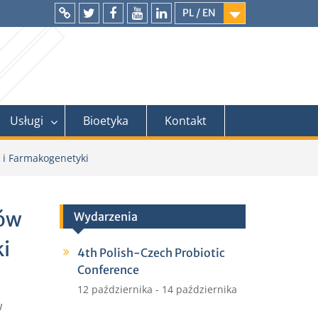
PL / EN
Intranet
Twitter
Facebook
YouTube
LinkedIn
Usługi
Bioetyka
Kontakt
 i Farmakogenetyki
tów
Wydarzenia
i
4th Polish-Czech Probiotic
Conference
12 października
-
14 października
w