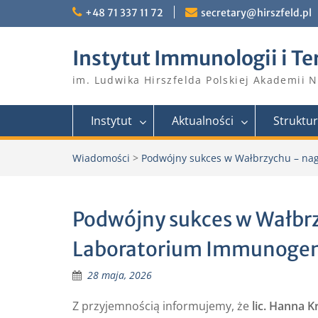
Skip
+48 71 337 11 72
secretary@hirszfeld.pl
to
content
Instytut Immunologii i Te
im. Ludwika Hirszfelda Polskiej Akademii 
Instytut
Aktualności
Struktu
Wiadomości
>
Podwójny sukces w Wałbrzychu – nag
Podwójny sukces w Wałbr
Laboratorium Immunogene
28 maja, 2026
Z przyjemnością informujemy, że
lic. Hanna 