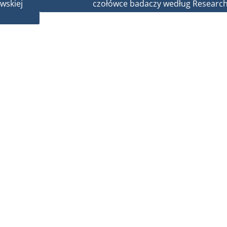
wskiej
czołówce badaczy według Researc