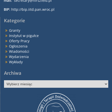
mail:
secretary@hirszfeld.pl
a
BIP:
http://bip.iitd.pan.wroc.pl
Kategorie
Granty
Instytut w pigułce
Oferty Pracy
Ogłoszenia
Wiadomości
Wydarzenia
Wykłady
Archiwa
Archiwa