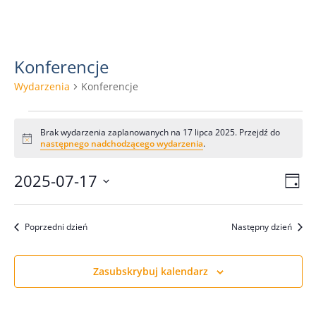
Konferencje
Wydarzenia
Konferencje
Wydarzenia
Brak wydarzenia zaplanowanych na 17 lipca 2025. Przejdź do
for
P
następnego nadchodzącego wydarzenia
.
o
17
w
2025-07-17
i
N
W
lipca
D
a
y
W
a
d
z
2025
o
i
y
d
w
m
e
Poprzedni dzień
Następny dzień
b
i
a
ń
i
i
e
r
n
e
g
i
Zasubskrybuj kalendarz
r
z
e
a
z
e
d
c
n