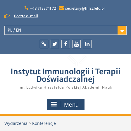
Skip
to
+48 71 337 11 72
secretary@hirszfeld.pl
content
Poczta e-mail
PL / EN
Intranet
Twitter
Facebook
YouTube
LinkedIn
Instytut Immunologii i Terapii
Doświadczalnej
im. Ludwika Hirszfelda Polskiej Akademii Nauk
Menu
Wydarzenia
>
Konferencje