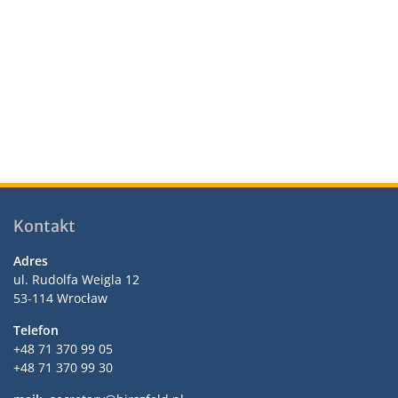
a
j
i
t
ę
a
e
.
W
W
i
i
d
d
o
o
k
k
i
ó
n
Kontakt
w
a
w
Adres
ul. Rudolfa Weigla 12
i
53-114 Wrocław
g
Telefon
a
+48 71 370 99 05
c
+48 71 370 99 30
j