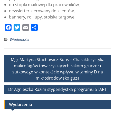
do stopki mailowej dla pracowników,
newsletter kierowany do klientów,
bannery, roll upy, stoiska targowe.
F
T
E
S
a
w
m
h
Wiadomości
c
i
a
a
e
t
i
r
b
t
l
e
Nawigacja
Mgr Martyna Stachowicz-Suhs – Charakterystyka
o
e
wpisu
makrofagów towarzyszących rakom gruczołu
o
r
sutkowego w kontekście wpływu witaminy D na
k
mikrośrodowisko guza
Dr Agnieszka Razim stypendystką programu START
Wydarzenia