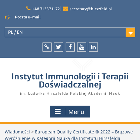
Skip
to
+48 71 337 11 72
secretary@hirszfeld.pl
content
Poczta e-mail
PL / EN
Intranet
Twitter
Facebook
YouTube
LinkedIn
Instytut Immunologii i Terapii
Doświadczalnej
im. Ludwika Hirszfelda Polskiej Akademii Nauk
Menu
Wiadomości
>
European Quality Certificate ® 2022 – Brązowe
Wyróżnienie w Kategorii Nauka dla Instytutu Hirszfelda