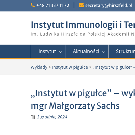
Skip
+48 71 337 11 72
secretary@hirszfeld.pl
to
content
Instytut Immunologii i Te
im. Ludwika Hirszfelda Polskiej Akademii 
Instytut
Aktualności
Struktu
Wykłady
>
Instytut w pigułce
>
„Instytut w pigułce”
„Instytut w pigułce” – wy
mgr Małgorzaty Sachs
3 grudnia, 2024