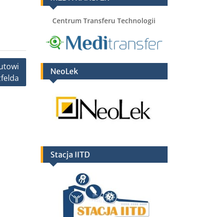
Centrum Transferu Technologii
utowi
NeoLek
zfelda
Stacja IITD