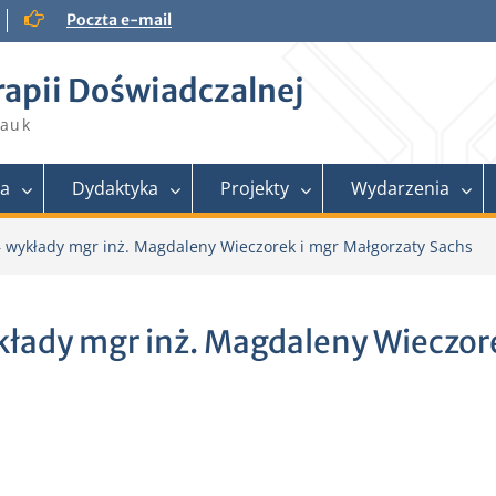
Poczta e-mail
rapii Doświadczalnej
Nauk
ra
Dydaktyka
Projekty
Wydarzenia
 – wykłady mgr inż. Magdaleny Wieczorek i mgr Małgorzaty Sachs
kłady mgr inż. Magdaleny Wieczore