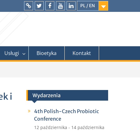
PL / EN
Intranet
Twitter
Facebook
YouTube
LinkedIn
Usługi
Bioetyka
Kontakt
k i
Wydarzenia
4th Polish-Czech Probiotic
Conference
12 października
-
14 października