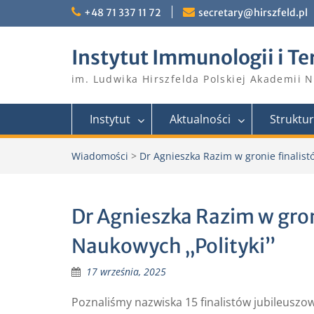
Skip
+48 71 337 11 72
secretary@hirszfeld.pl
to
content
Instytut Immunologii i Te
im. Ludwika Hirszfelda Polskiej Akademii 
Instytut
Aktualności
Struktu
Wiadomości
>
Dr Agnieszka Razim w gronie finalist
Dr Agnieszka Razim w gron
Naukowych „Polityki”
17 września, 2025
Poznaliśmy nazwiska 15 finalistów jubileuszow