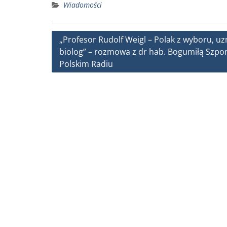
Wiadomości
c
i
a
a
e
t
i
r
b
t
l
e
Nawigacja
„Profesor Rudolf Weigl – Polak z wyboru, u
o
e
biolog” – rozmowa z dr hab. Bogumiłą Szpo
wpisu
o
r
Polskim Radiu
k