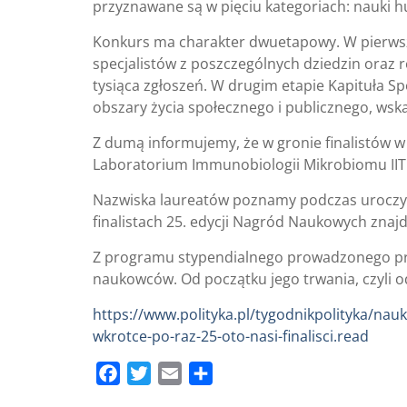
przyznawane są w pięciu kategoriach: nauki hu
Konkurs ma charakter dwuetapowy. W pierwszy
specjalistów z poszczególnych dziedzin oraz r
tysiąca zgłoszeń. W drugim etapie Kapituła S
obszary życia społecznego i publicznego, wska
Z dumą informujemy, że w gronie finalistów w k
Laboratorium Immunobiologii Mikrobiomu II
Nazwiska laureatów poznamy podczas uroczyste
finalistach 25. edycji Nagród Naukowych znaj
Z programu stypendialnego prowadzonego prz
naukowców. Od początku jego trwania, czyli od
https://www.polityka.pl/tygodnikpolityka/na
wkrotce-po-raz-25-oto-nasi-finalisci.read
F
T
E
S
a
w
m
h