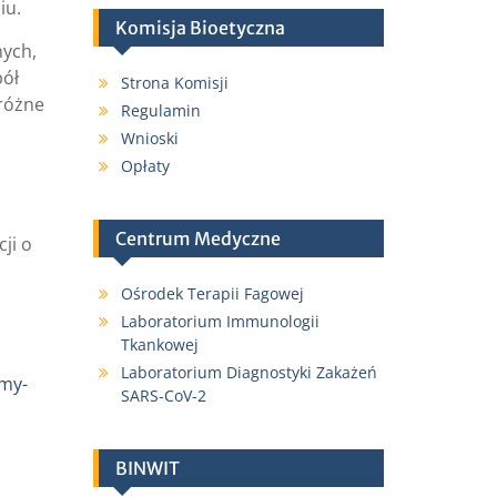
iu.
Komisja Bioetyczna
nych,
pół
Strona Komisji
 różne
Regulamin
Wnioski
Opłaty
Centrum Medyczne
ji o
Ośrodek Terapii Fagowej
Laboratorium Immunologii
Tkankowej
Laboratorium Diagnostyki Zakażeń
amy-
SARS-CoV-2
BINWIT