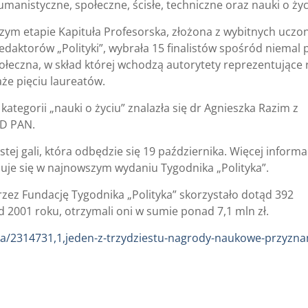
manistyczne, społeczne, ścisłe, techniczne oraz nauki o życ
m etapie Kapituła Profesorska, złożona z wybitnych uczo
edaktorów „Polityki”, wybrała 15 finalistów spośród niemal 
połeczna, w skład której wchodzą autorytety reprezentujące
że pięciu laureatów.
ategorii „nauki o życiu” znalazła się dr Agnieszka Razim z
TD PAN.
j gali, która odbędzie się 19 października. Więcej informac
duje się w najnowszym wydaniu Tygodnika „Polityka”.
ez Fundację Tygodnika „Polityka” skorzystało dotąd 392
 2001 roku, otrzymali oni w sumie ponad 7,1 mln zł.
uka/2314731,1,jeden-z-trzydziestu-nagrody-naukowe-przyzn