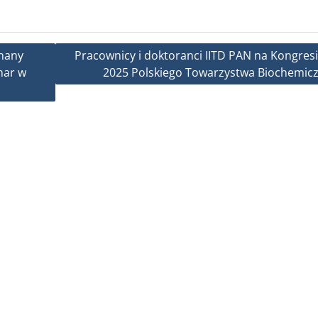
znany
Pracownicy i doktoranci IITD PAN na Kongresi
nar w
2025 Polskiego Towarzystwa Biochemic