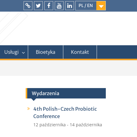
PL / EN
Intranet
Twitter
Facebook
YouTube
LinkedIn
Usługi
Bioetyka
Kontakt
Wydarzenia
4th Polish-Czech Probiotic
Conference
12 października
-
14 października