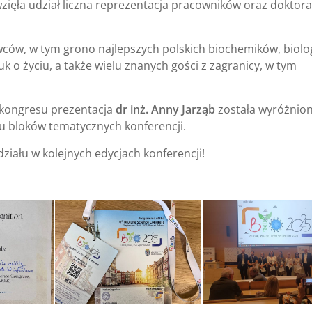
zięła udział liczna reprezentacja pracowników oraz doktor
owców, w tym grono najlepszych polskich biochemików, biol
k o życiu, a także wielu znanych gości z zagranicy, w tym
 kongresu prezentacja
dr inż. Anny Jarząb
została wyróżnio
u bloków tematycznych konferencji.
iału w kolejnych edycjach konferencji!