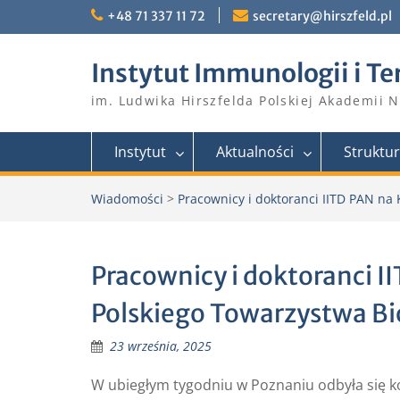
Skip
+48 71 337 11 72
secretary@hirszfeld.pl
to
content
Instytut Immunologii i Te
im. Ludwika Hirszfelda Polskiej Akademii 
Instytut
Aktualności
Struktu
Wiadomości
>
Pracownicy i doktoranci IITD PAN na
Pracownicy i doktoranci I
Polskiego Towarzystwa B
23 września, 2025
W ubiegłym tygodniu w Poznaniu odbyła się k