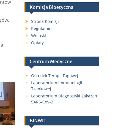
antów
Komisja Bioetyczna
ogów,
Strona Komisji
Regulamin
Wnioski
Opłaty
na
Centrum Medyczne
Ośrodek Terapii Fagowej
Laboratorium Immunologii
Tkankowej
Laboratorium Diagnostyki Zakażeń
SARS-CoV-2
BINWIT