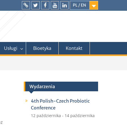
PL / EN
Intranet
Twitter
Facebook
YouTube
LinkedIn
Usługi
Bioetyka
Kontakt
Wydarzenia
4th Polish-Czech Probiotic
Conference
12 października
-
14 października
ez