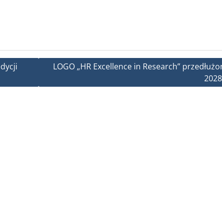
dycji
LOGO „HR Excellence in Research” przedłużo
2028