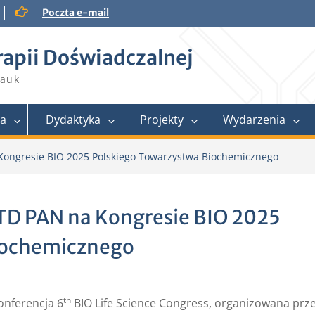
Poczta e-mail
rapii Doświadczalnej
Nauk
ra
Dydaktyka
Projekty
Wydarzenia
 Kongresie BIO 2025 Polskiego Towarzystwa Biochemicznego
ITD PAN na Kongresie BIO 2025
iochemicznego
th
onferencja 6
BIO Life Science Congress, organizowana prz