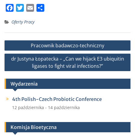
F
T
E
S
a
w
m
h
Oferty Pracy
c
i
a
a
e
t
i
r
b
t
l
e
Nawigacja
Pracownik badawczo-techniczny
o
e
wpisu
o
r
dr Justyna Łopatecka – „Can we hijack E3 ubiquitin
k
ligases to fight viral infections?”
Wydarzenia
4th Polish-Czech Probiotic Conference
12 października
-
14 października
Komisja Bioetyczna