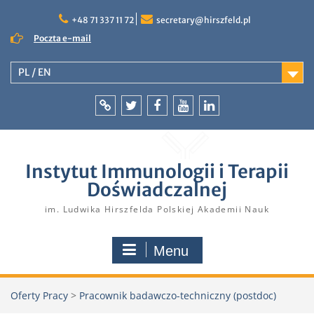
Skip
to
+48 71 337 11 72
secretary@hirszfeld.pl
content
Poczta e-mail
PL / EN
Intranet
Twitter
Facebook
YouTube
LinkedIn
Instytut Immunologii i Terapii
Doświadczalnej
im. Ludwika Hirszfelda Polskiej Akademii Nauk
Menu
Oferty Pracy
>
Pracownik badawczo-techniczny (postdoc)