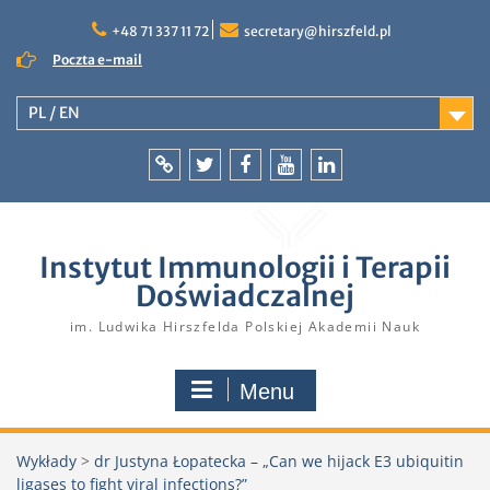
Skip
to
+48 71 337 11 72
secretary@hirszfeld.pl
content
Poczta e-mail
PL / EN
Intranet
Twitter
Facebook
YouTube
LinkedIn
Instytut Immunologii i Terapii
Doświadczalnej
im. Ludwika Hirszfelda Polskiej Akademii Nauk
Menu
Wykłady
>
dr Justyna Łopatecka – „Can we hijack E3 ubiquitin
ligases to fight viral infections?”