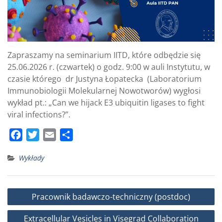
Zapraszamy na seminarium IITD, które odbędzie się
25.06.2026 r. (czwartek) o godz. 9:00 w auli Instytutu, w
czasie którego dr Justyna Łopatecka (Laboratorium
Immunobiologii Molekularnej Nowotworów) wygłosi
wykład pt.: „Can we hijack E3 ubiquitin ligases to fight
viral infections?”.
F
T
E
S
a
w
m
h
Wykłady
c
i
a
a
e
t
i
r
b
t
l
e
Nawigacja
Pracownik badawczo-techniczny (postdoc)
o
e
wpisu
o
r
Extracellular Vesicles in Visegrad Collaboration