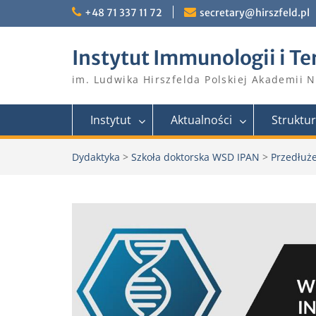
Skip
+48 71 337 11 72
secretary@hirszfeld.pl
to
content
Instytut Immunologii i Te
im. Ludwika Hirszfelda Polskiej Akademii 
Instytut
Aktualności
Struktu
Dydaktyka
>
Szkoła doktorska WSD IPAN
>
Przedłuże