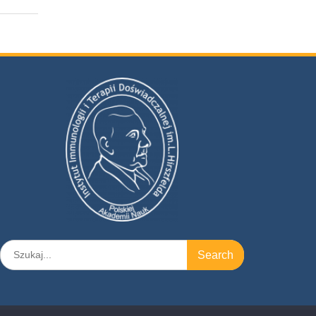
Search
for: