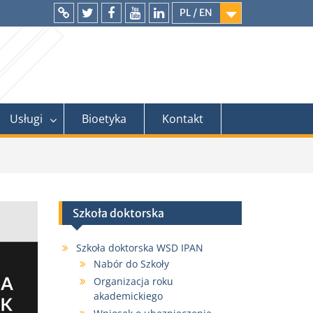
PL / EN
Intranet
Twitter
Facebook
YouTube
LinkedIn
Usługi
Bioetyka
Kontakt
Szkoła doktorska
Szkoła doktorska WSD IPAN
Nabór do Szkoły
Organizacja roku
akademickiego