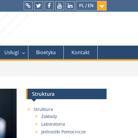
PL / EN
Intranet
Twitter
Facebook
YouTube
LinkedIn
Usługi
Bioetyka
Kontakt
Struktura
Struktura
Zakłady
Laboratoria
Jednostki Pomocnicze