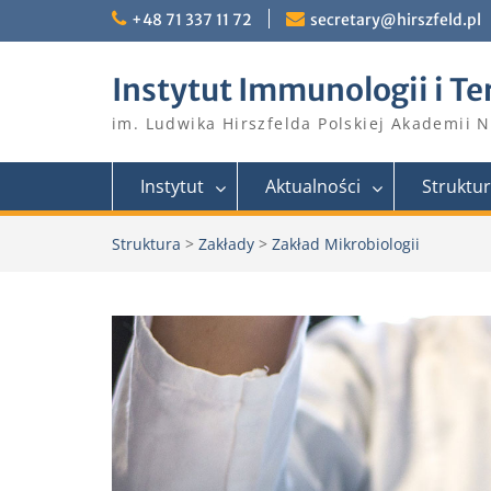
Skip
+48 71 337 11 72
secretary@hirszfeld.pl
to
content
Instytut Immunologii i Te
im. Ludwika Hirszfelda Polskiej Akademii 
Instytut
Aktualności
Struktu
Struktura
>
Zakłady
>
Zakład Mikrobiologii