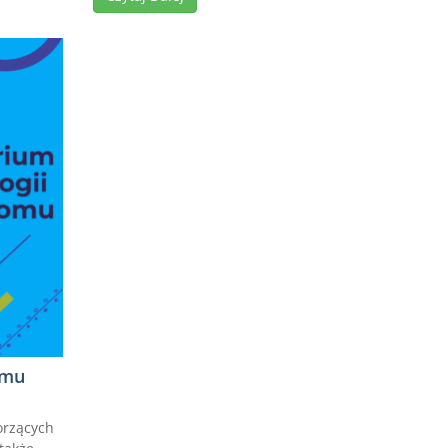
omu
orzących