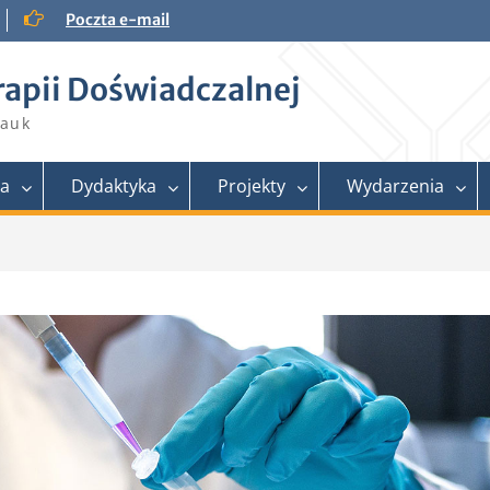
Poczta e-mail
rapii Doświadczalnej
Nauk
ra
Dydaktyka
Projekty
Wydarzenia