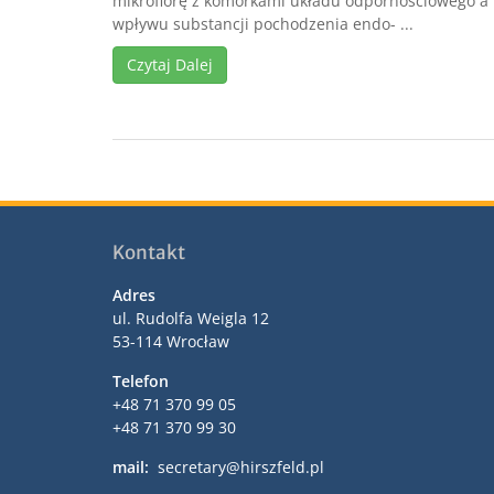
mikroflorę z komórkami układu odpornościowego a 
wpływu substancji pochodzenia endo- ...
Czytaj Dalej
Kontakt
Adres
ul. Rudolfa Weigla 12
53-114 Wrocław
Telefon
+48 71 370 99 05
+48 71 370 99 30
mail:
secretary@hirszfeld.pl