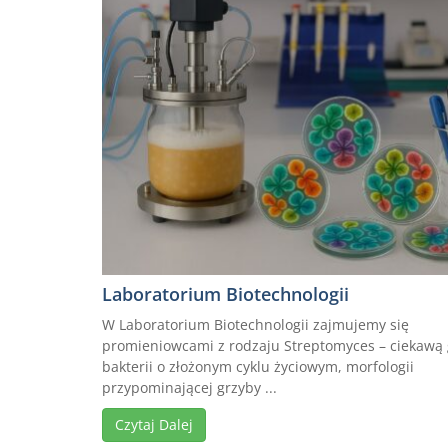
Laboratorium Biotechnologii
W Laboratorium Biotechnologii zajmujemy się
promieniowcami z rodzaju Streptomyces – ciekawą
bakterii o złożonym cyklu życiowym, morfologii
przypominającej grzyby ...
Czytaj Dalej