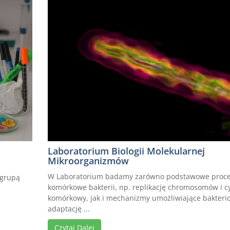
Laboratorium Biologii Molekularnej
Mikroorganizmów
W Laboratorium badamy zarówno podstawowe proc
 grupą
komórkowe bakterii, np. replikację chromosomów i cy
komórkowy, jak i mechanizmy umożliwiające bakter
adaptację ...
Czytaj Dalej