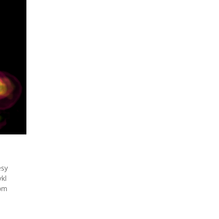
esy
kl
iom