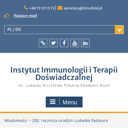
Skip
to
+48 71 337 11 72
secretary@hirszfeld.pl
content
Poczta e-mail
PL / EN
Intranet
Twitter
Facebook
YouTube
LinkedIn
Instytut Immunologii i Terapii
Doświadczalnej
im. Ludwika Hirszfelda Polskiej Akademii Nauk
Menu
Wiadomości
>
200. rocznica urodzin Ludwika Pasteura