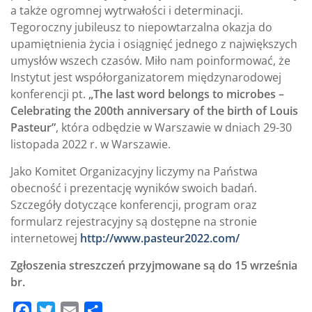
a także ogromnej wytrwałości i determinacji.
Tegoroczny jubileusz to niepowtarzalna okazja do
upamiętnienia życia i osiągnięć jednego z największych
umysłów wszech czasów. Miło nam poinformować, że
Instytut jest współorganizatorem międzynarodowej
konferencji
pt
.
„The last word belongs to microbes –
Celebrating the 200th anniversary of the birth of Louis
Pasteur”
, która odbędzie w Warszawie w dniach 29-
30
listopada 2022
r. w Warszawie.
Jako Komitet Organizacyjny liczymy na Państwa
obecność i prezentację wyników swoich badań.
Szczegóły dotyczące konferencji, program oraz
formularz rejestracyjny są dostępne na stronie
internetowej
http://www.pasteur2022.com/
Zgłoszenia streszczeń przyjmowane są do 15 września
br.
F
T
E
S