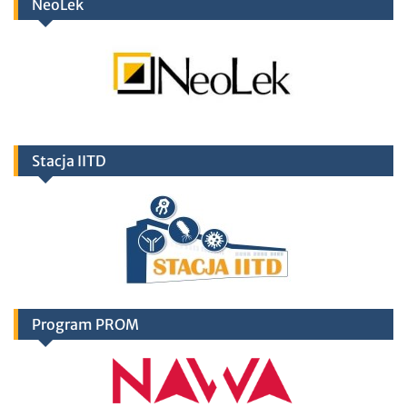
NeoLek
Stacja IITD
Program PROM