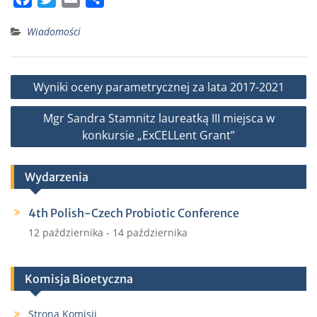
a
w
m
h
Wiadomości
c
i
a
a
e
t
i
r
b
t
l
e
Nawigacja
Wyniki oceny parametrycznej za lata 2017-2021
o
e
wpisu
o
r
Mgr Sandra Stamnitz laureatką III miejsca w
k
konkursie „ExCELLent Grant”
Wydarzenia
4th Polish-Czech Probiotic Conference
12 października
-
14 października
Komisja Bioetyczna
Strona Komisji