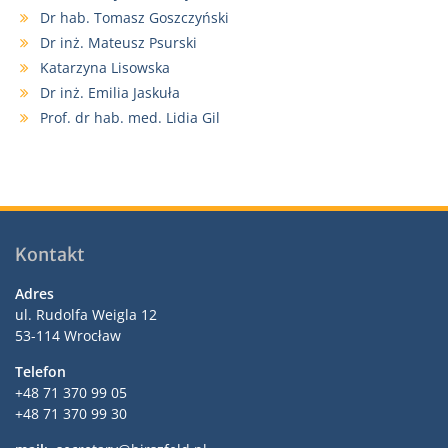
Dr hab. Tomasz Goszczyński
Dr inż. Mateusz Psurski
Katarzyna Lisowska
Dr inż. Emilia Jaskuła
Prof. dr hab. med. Lidia Gil
Kontakt
Adres
ul. Rudolfa Weigla 12
53-114 Wrocław
Telefon
+48 71 370 99 05
+48 71 370 99 30