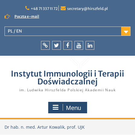
Skip
to
+48 71 337 11 72
secretary@hirszfeld.pl
content
Poczta e-mail
PL / EN
Intranet
Twitter
Facebook
YouTube
LinkedIn
Instytut Immunologii i Terapii
Doświadczalnej
im. Ludwika Hirszfelda Polskiej Akademii Nauk
Menu
Dr hab. n. med. Artur Kowalik, prof. UJK