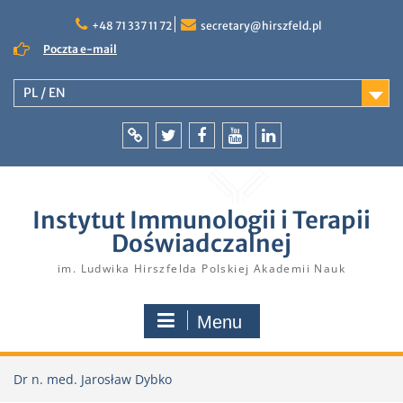
Skip
to
+48 71 337 11 72
secretary@hirszfeld.pl
content
Poczta e-mail
PL / EN
Intranet
Twitter
Facebook
YouTube
LinkedIn
Instytut Immunologii i Terapii
Doświadczalnej
im. Ludwika Hirszfelda Polskiej Akademii Nauk
Menu
Dr n. med. Jarosław Dybko