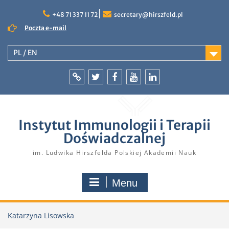
Skip
to
+48 71 337 11 72
secretary@hirszfeld.pl
content
Poczta e-mail
PL / EN
Intranet
Twitter
Facebook
YouTube
LinkedIn
Instytut Immunologii i Terapii
Doświadczalnej
im. Ludwika Hirszfelda Polskiej Akademii Nauk
Menu
Katarzyna Lisowska