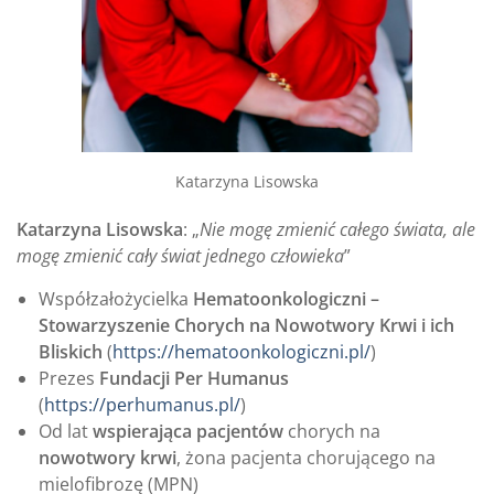
Katarzyna Lisowska
Katarzyna Lisowska
: „
Nie mogę zmienić całego świata, ale
mogę zmienić cały świat jednego człowieka
”
Współzałożycielka
Hematoonkologiczni –
Stowarzyszenie Chorych na Nowotwory Krwi i ich
Bliskich
(
https://hematoonkologiczni.pl/
)
Prezes
Fundacji Per Humanus
(
https://perhumanus.pl/
)
Od lat
wspierająca pacjentów
chorych na
nowotwory krwi
, żona pacjenta chorującego na
mielofibrozę (MPN)