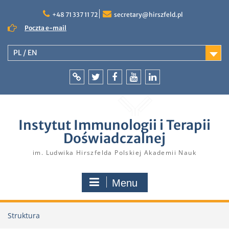
Skip
to
+48 71 337 11 72
secretary@hirszfeld.pl
content
Poczta e-mail
PL / EN
Intranet
Twitter
Facebook
YouTube
LinkedIn
Instytut Immunologii i Terapii
Doświadczalnej
im. Ludwika Hirszfelda Polskiej Akademii Nauk
Menu
Struktura