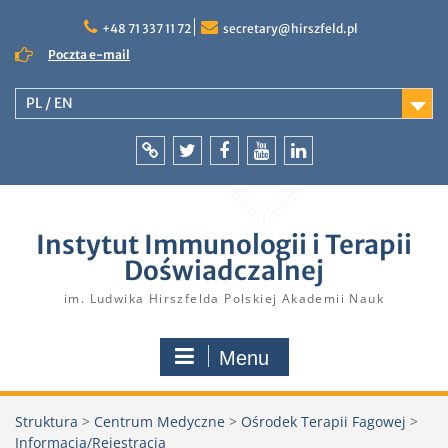
Skip
to
+48 71 337 11 72
secretary@hirszfeld.pl
content
Poczta e-mail
PL / EN
Intranet
Twitter
Facebook
YouTube
LinkedIn
Instytut Immunologii i Terapii
Doświadczalnej
im. Ludwika Hirszfelda Polskiej Akademii Nauk
Menu
Struktura
>
Centrum Medyczne
>
Ośrodek Terapii Fagowej
>
Informacja/Rejestracja